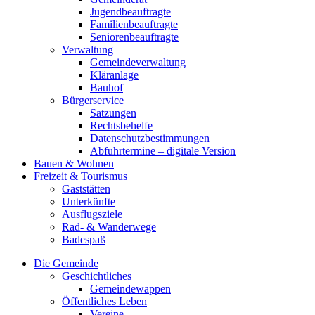
Jugendbeauftragte
Familienbeauftragte
Seniorenbeauftragte
Verwaltung
Gemeindeverwaltung
Kläranlage
Bauhof
Bürgerservice
Satzungen
Rechtsbehelfe
Datenschutzbestimmungen
Abfuhrtermine – digitale Version
Bauen & Wohnen
Freizeit & Tourismus
Gaststätten
Unterkünfte
Ausflugsziele
Rad- & Wanderwege
Badespaß
Die Gemeinde
Geschichtliches
Gemeindewappen
Öffentliches Leben
Vereine