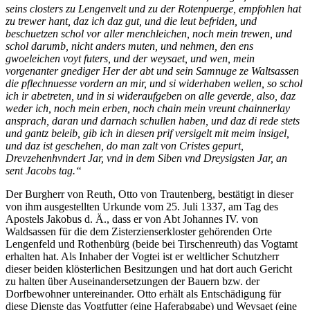
seins closters zu Lengenvelt und zu der Rotenpuerge, empfohlen hat
zu trewer hant, daz ich daz gut, und die leut befriden, und
beschuetzen schol vor aller menchleichen, noch mein trewen, und
schol darumb, nicht anders muten, und nehmen, den ens
gwoeleichen voyt futers, und der weysaet, und wen, mein
vorgenanter gnediger Her der abt und sein Samnuge ze Waltsassen
die pflechnuesse vordern an mir, und si widerhaben wellen, so schol
ich ir abetreten, und in si wideraufgeben on alle geverde, also, daz
weder ich, noch mein erben, noch chain mein vreunt chainnerlay
ansprach, daran und darnach schullen haben, und daz di rede stets
und gantz beleib, gib ich in diesen prif versigelt mit meim insigel,
und daz ist geschehen, do man zalt von Cristes gepurt,
Drevzehenhvndert Jar, vnd in dem Siben vnd Dreysigsten Jar, an
sent Jacobs tag.“
Der Burgherr von Reuth, Otto von Trautenberg, bestätigt in dieser
von ihm ausgestellten Urkunde vom 25. Juli 1337, am Tag des
Apostels Jakobus d. Ä., dass er von Abt Johannes IV. von
Waldsassen für die dem Zisterzienserkloster gehörenden Orte
Lengenfeld und Rothenbürg (beide bei Tirschenreuth) das Vogtamt
erhalten hat. Als Inhaber der Vogtei ist er weltlicher Schutzherr
dieser beiden klösterlichen Besitzungen und hat dort auch Gericht
zu halten über Auseinandersetzungen der Bauern bzw. der
Dorfbewohner untereinander. Otto erhält als Entschädigung für
diese Dienste das Vogtfutter (eine Haferabgabe) und Weysaet (eine