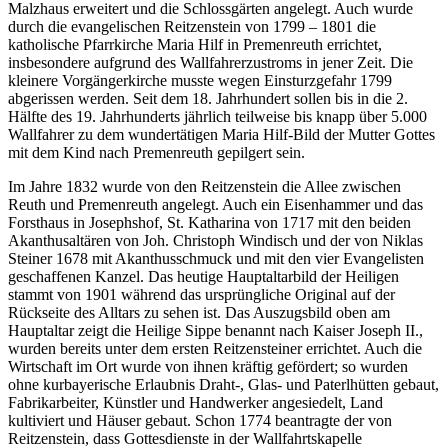
Malzhaus erweitert und die Schlossgärten angelegt. Auch wurde
durch die evangelischen Reitzenstein von 1799 – 1801 die
katholische Pfarrkirche Maria Hilf in Premenreuth errichtet,
insbesondere aufgrund des Wallfahrerzustroms in jener Zeit. Die
kleinere Vorgängerkirche musste wegen Einsturzgefahr 1799
abgerissen werden. Seit dem 18. Jahrhundert sollen bis in die 2.
Hälfte des 19. Jahrhunderts jährlich teilweise bis knapp über 5.000
Wallfahrer zu dem wundertätigen Maria Hilf-Bild der Mutter Gottes
mit dem Kind nach Premenreuth gepilgert sein.
Im Jahre 1832 wurde von den Reitzenstein die Allee zwischen
Reuth und Premenreuth angelegt. Auch ein Eisenhammer und das
Forsthaus in Josephshof, St. Katharina von 1717 mit den beiden
Akanthusaltären von Joh. Christoph Windisch und der von Niklas
Steiner 1678 mit Akanthusschmuck und mit den vier Evangelisten
geschaffenen Kanzel. Das heutige Hauptaltarbild der Heiligen
stammt von 1901 während das ursprüngliche Original auf der
Rückseite des Alltars zu sehen ist. Das Auszugsbild oben am
Hauptaltar zeigt die Heilige Sippe benannt nach Kaiser Joseph II.,
wurden bereits unter dem ersten Reitzensteiner errichtet. Auch die
Wirtschaft im Ort wurde von ihnen kräftig gefördert; so wurden
ohne kurbayerische Erlaubnis Draht-, Glas- und Paterlhütten gebaut,
Fabrikarbeiter, Künstler und Handwerker angesiedelt, Land
kultiviert und Häuser gebaut. Schon 1774 beantragte der von
Reitzenstein, dass Gottesdienste in der Wallfahrtskapelle