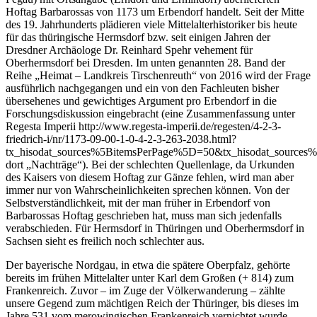
Hoftag Barbarossas von 1173 um Erbendorf handelt. Seit der Mitte
des 19. Jahrhunderts plädieren viele Mittelalterhistoriker bis heute
für das thüringische Hermsdorf bzw. seit einigen Jahren der
Dresdner Archäologe Dr. Reinhard Spehr vehement für
Oberhermsdorf bei Dresden. Im unten genannten 28. Band der
Reihe „Heimat – Landkreis Tirschenreuth“ von 2016 wird der Frage
ausführlich nachgegangen und ein von den Fachleuten bisher
übersehenes und gewichtiges Argument pro Erbendorf in die
Forschungsdiskussion eingebracht (eine Zusammenfassung unter
Regesta Imperii http://www.regesta-imperii.de/regesten/4-2-3-
friedrich-i/nr/1173-09-00-1-0-4-2-3-263-2038.html?
tx_hisodat_sources%5BitemsPerPage%5D=50&tx_hisodat_source
dort „Nachträge“). Bei der schlechten Quellenlage, da Urkunden
des Kaisers von diesem Hoftag zur Gänze fehlen, wird man aber
immer nur von Wahrscheinlichkeiten sprechen können. Von der
Selbstverständlichkeit, mit der man früher in Erbendorf von
Barbarossas Hoftag geschrieben hat, muss man sich jedenfalls
verabschieden. Für Hermsdorf in Thüringen und Oberhermsdorf in
Sachsen sieht es freilich noch schlechter aus.
Der bayerische Nordgau, in etwa die spätere Oberpfalz, gehörte
bereits im frühen Mittelalter unter Karl dem Großen (+ 814) zum
Frankenreich. Zuvor – im Zuge der Völkerwanderung – zählte
unsere Gegend zum mächtigen Reich der Thüringer, bis dieses im
Jahre 531 vom merowingischen Frankenreich vernichtet wurde.