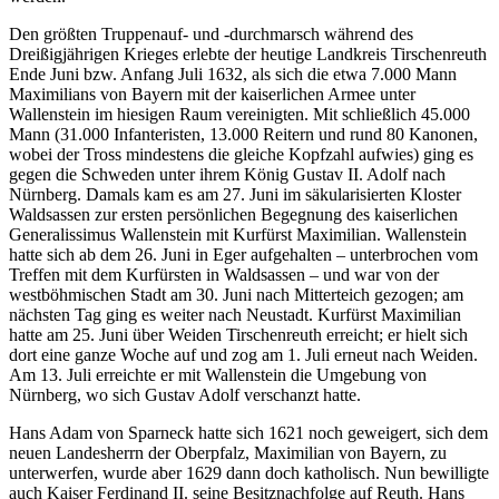
Den größten Truppenauf- und -durchmarsch während des
Dreißigjährigen Krieges erlebte der heutige Landkreis Tirschenreuth
Ende Juni bzw. Anfang Juli 1632, als sich die etwa 7.000 Mann
Maximilians von Bayern mit der kaiserlichen Armee unter
Wallenstein im hiesigen Raum vereinigten. Mit schließlich 45.000
Mann (31.000 Infanteristen, 13.000 Reitern und rund 80 Kanonen,
wobei der Tross mindestens die gleiche Kopfzahl aufwies) ging es
gegen die Schweden unter ihrem König Gustav II. Adolf nach
Nürnberg. Damals kam es am 27. Juni im säkularisierten Kloster
Waldsassen zur ersten persönlichen Begegnung des kaiserlichen
Generalissimus Wallenstein mit Kurfürst Maximilian. Wallenstein
hatte sich ab dem 26. Juni in Eger aufgehalten – unterbrochen vom
Treffen mit dem Kurfürsten in Waldsassen – und war von der
westböhmischen Stadt am 30. Juni nach Mitterteich gezogen; am
nächsten Tag ging es weiter nach Neustadt. Kurfürst Maximilian
hatte am 25. Juni über Weiden Tirschenreuth erreicht; er hielt sich
dort eine ganze Woche auf und zog am 1. Juli erneut nach Weiden.
Am 13. Juli erreichte er mit Wallenstein die Umgebung von
Nürnberg, wo sich Gustav Adolf verschanzt hatte.
Hans Adam von Sparneck hatte sich 1621 noch geweigert, sich dem
neuen Landesherrn der Oberpfalz, Maximilian von Bayern, zu
unterwerfen, wurde aber 1629 dann doch katholisch. Nun bewilligte
auch Kaiser Ferdinand II. seine Besitznachfolge auf Reuth. Hans