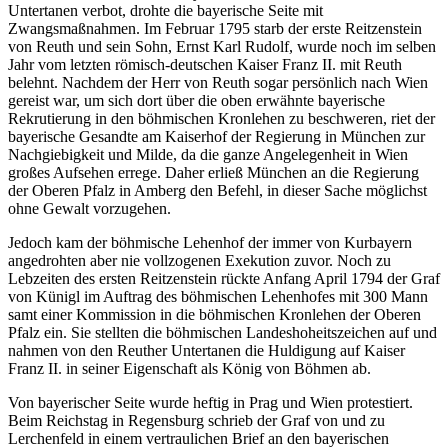
Untertanen verbot, drohte die bayerische Seite mit
Zwangsmaßnahmen. Im Februar 1795 starb der erste Reitzenstein
von Reuth und sein Sohn, Ernst Karl Rudolf, wurde noch im selben
Jahr vom letzten römisch-deutschen Kaiser Franz II. mit Reuth
belehnt. Nachdem der Herr von Reuth sogar persönlich nach Wien
gereist war, um sich dort über die oben erwähnte bayerische
Rekrutierung in den böhmischen Kronlehen zu beschweren, riet der
bayerische Gesandte am Kaiserhof der Regierung in München zur
Nachgiebigkeit und Milde, da die ganze Angelegenheit in Wien
großes Aufsehen errege. Daher erließ München an die Regierung
der Oberen Pfalz in Amberg den Befehl, in dieser Sache möglichst
ohne Gewalt vorzugehen.
Jedoch kam der böhmische Lehenhof der immer von Kurbayern
angedrohten aber nie vollzogenen Exekution zuvor. Noch zu
Lebzeiten des ersten Reitzenstein rückte Anfang April 1794 der Graf
von Künigl im Auftrag des böhmischen Lehenhofes mit 300 Mann
samt einer Kommission in die böhmischen Kronlehen der Oberen
Pfalz ein. Sie stellten die böhmischen Landeshoheitszeichen auf und
nahmen von den Reuther Untertanen die Huldigung auf Kaiser
Franz II. in seiner Eigenschaft als König von Böhmen ab.
Von bayerischer Seite wurde heftig in Prag und Wien protestiert.
Beim Reichstag in Regensburg schrieb der Graf von und zu
Lerchenfeld in einem vertraulichen Brief an den bayerischen