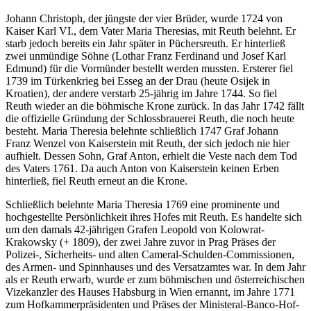
Johann Christoph, der jüngste der vier Brüder, wurde 1724 von
Kaiser Karl VI., dem Vater Maria Theresias, mit Reuth belehnt. Er
starb jedoch bereits ein Jahr später in Püchersreuth. Er hinterließ
zwei unmündige Söhne (Lothar Franz Ferdinand und Josef Karl
Edmund) für die Vormünder bestellt werden mussten. Ersterer fiel
1739 im Türkenkrieg bei Esseg an der Drau (heute Osijek in
Kroatien), der andere verstarb 25-jährig im Jahre 1744. So fiel
Reuth wieder an die böhmische Krone zurück. In das Jahr 1742 fällt
die offizielle Gründung der Schlossbrauerei Reuth, die noch heute
besteht. Maria Theresia belehnte schließlich 1747 Graf Johann
Franz Wenzel von Kaiserstein mit Reuth, der sich jedoch nie hier
aufhielt. Dessen Sohn, Graf Anton, erhielt die Veste nach dem Tod
des Vaters 1761. Da auch Anton von Kaiserstein keinen Erben
hinterließ, fiel Reuth erneut an die Krone.
Schließlich belehnte Maria Theresia 1769 eine prominente und
hochgestellte Persönlichkeit ihres Hofes mit Reuth. Es handelte sich
um den damals 42-jährigen Grafen Leopold von Kolowrat-
Krakowsky (+ 1809), der zwei Jahre zuvor in Prag Präses der
Polizei-, Sicherheits- und alten Cameral-Schulden-Commissionen,
des Armen- und Spinnhauses und des Versatzamtes war. In dem Jahr
als er Reuth erwarb, wurde er zum böhmischen und österreichischen
Vizekanzler des Hauses Habsburg in Wien ernannt, im Jahre 1771
zum Hofkammerpräsidenten und Präses der Ministeral-Banco-Hof-