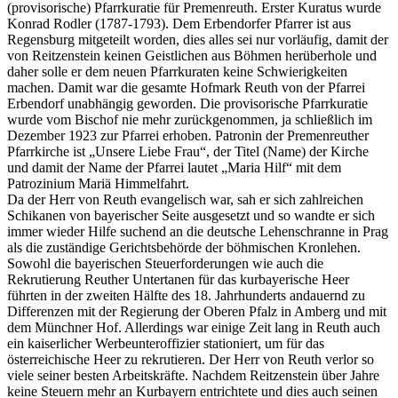
(provisorische) Pfarrkuratie für Premenreuth. Erster Kuratus wurde
Konrad Rodler (1787-1793). Dem Erbendorfer Pfarrer ist aus
Regensburg mitgeteilt worden, dies alles sei nur vorläufig, damit der
von Reitzenstein keinen Geistlichen aus Böhmen herüberhole und
daher solle er dem neuen Pfarrkuraten keine Schwierigkeiten
machen. Damit war die gesamte Hofmark Reuth von der Pfarrei
Erbendorf unabhängig geworden. Die provisorische Pfarrkuratie
wurde vom Bischof nie mehr zurückgenommen, ja schließlich im
Dezember 1923 zur Pfarrei erhoben. Patronin der Premenreuther
Pfarrkirche ist „Unsere Liebe Frau“, der Titel (Name) der Kirche
und damit der Name der Pfarrei lautet „Maria Hilf“ mit dem
Patrozinium Mariä Himmelfahrt.
Da der Herr von Reuth evangelisch war, sah er sich zahlreichen
Schikanen von bayerischer Seite ausgesetzt und so wandte er sich
immer wieder Hilfe suchend an die deutsche Lehenschranne in Prag
als die zuständige Gerichtsbehörde der böhmischen Kronlehen.
Sowohl die bayerischen Steuerforderungen wie auch die
Rekrutierung Reuther Untertanen für das kurbayerische Heer
führten in der zweiten Hälfte des 18. Jahrhunderts andauernd zu
Differenzen mit der Regierung der Oberen Pfalz in Amberg und mit
dem Münchner Hof. Allerdings war einige Zeit lang in Reuth auch
ein kaiserlicher Werbeunteroffizier stationiert, um für das
österreichische Heer zu rekrutieren. Der Herr von Reuth verlor so
viele seiner besten Arbeitskräfte. Nachdem Reitzenstein über Jahre
keine Steuern mehr an Kurbayern entrichtete und dies auch seinen