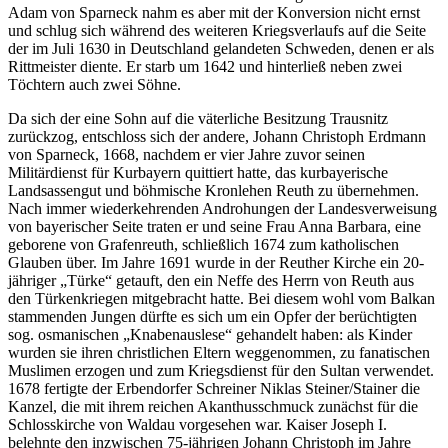
Adam von Sparneck nahm es aber mit der Konversion nicht ernst
und schlug sich während des weiteren Kriegsverlaufs auf die Seite
der im Juli 1630 in Deutschland gelandeten Schweden, denen er als
Rittmeister diente. Er starb um 1642 und hinterließ neben zwei
Töchtern auch zwei Söhne.
Da sich der eine Sohn auf die väterliche Besitzung Trausnitz
zurückzog, entschloss sich der andere, Johann Christoph Erdmann
von Sparneck, 1668, nachdem er vier Jahre zuvor seinen
Militärdienst für Kurbayern quittiert hatte, das kurbayerische
Landsassengut und böhmische Kronlehen Reuth zu übernehmen.
Nach immer wiederkehrenden Androhungen der Landesverweisung
von bayerischer Seite traten er und seine Frau Anna Barbara, eine
geborene von Grafenreuth, schließlich 1674 zum katholischen
Glauben über. Im Jahre 1691 wurde in der Reuther Kirche ein 20-
jähriger „Türke“ getauft, den ein Neffe des Herrn von Reuth aus
den Türkenkriegen mitgebracht hatte. Bei diesem wohl vom Balkan
stammenden Jungen dürfte es sich um ein Opfer der berüchtigten
sog. osmanischen „Knabenauslese“ gehandelt haben: als Kinder
wurden sie ihren christlichen Eltern weggenommen, zu fanatischen
Muslimen erzogen und zum Kriegsdienst für den Sultan verwendet.
1678 fertigte der Erbendorfer Schreiner Niklas Steiner/Stainer die
Kanzel, die mit ihrem reichen Akanthusschmuck zunächst für die
Schlosskirche von Waldau vorgesehen war. Kaiser Joseph I.
belehnte den inzwischen 75-jährigen Johann Christoph im Jahre