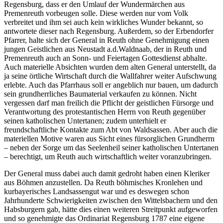
Regensburg, dass er den Umlauf der Wundermärchen aus
Premenreuth vorbeugen solle. Diese werden nur vom Volk
verbreitet und ihm sei auch kein wirkliches Wunder bekannt, so
antwortete dieser nach Regensburg. Außerdem, so der Erbendorfer
Pfarrer, halte sich der General in Reuth ohne Genehmigung einen
jungen Geistlichen aus Neustadt a.d.Waldnaab, der in Reuth und
Premenreuth auch an Sonn- und Feiertagen Gottesdienst abhalte.
Auch materielle Absichten wurden dem alten General unterstellt, da
ja seine örtliche Wirtschaft durch die Wallfahrer weiter Aufschwung
erlebte. Auch das Pfarrhaus soll er angeblich nur bauen, um dadurch
sein grundherrliches Baumaterial verkaufen zu können. Nicht
vergessen darf man freilich die Pflicht der geistlichen Fürsorge und
Verantwortung des protestantischen Herrn von Reuth gegenüber
seinen katholischen Untertanen; zudem unterhielt er
freundschaftliche Kontakte zum Abt von Waldsassen. Aber auch die
materiellen Motive waren aus Sicht eines fürsorglichen Grundherrn
– neben der Sorge um das Seelenheil seiner katholischen Untertanen
– berechtigt, um Reuth auch wirtschaftlich weiter voranzubringen.
Der General muss dabei auch damit gedroht haben einen Kleriker
aus Böhmen anzustellen. Da Reuth böhmisches Kronlehen und
kurbayerisches Landsassengut war und es deswegen schon
Jahrhunderte Schwierigkeiten zwischen den Wittelsbachern und den
Habsburgern gab, hätte dies einen weiteren Streitpunkt aufgeworfen
und so genehmigte das Ordinariat Regensburg 1787 eine eigene