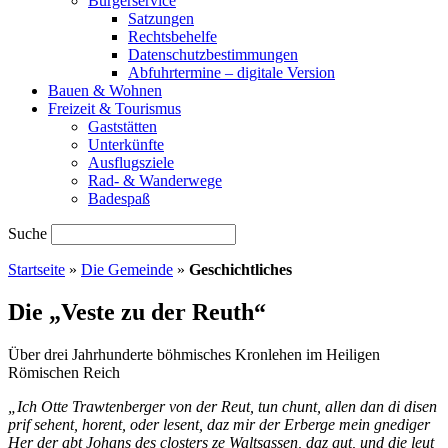
Bürgerservice
Satzungen
Rechtsbehelfe
Datenschutzbestimmungen
Abfuhrtermine – digitale Version
Bauen & Wohnen
Freizeit & Tourismus
Gaststätten
Unterkünfte
Ausflugsziele
Rad- & Wanderwege
Badespaß
Suche
Startseite
»
Die Gemeinde
»
Geschichtliches
Die „Veste zu der Reuth“
Über drei Jahrhunderte böhmisches Kronlehen im Heiligen
Römischen Reich
„Ich Otte Trawtenberger von der Reut, tun chunt, allen dan di disen
prif sehent, horent, oder lesent, daz mir der Erberge mein gnediger
Her der abt Johans des closters ze Waltsassen, daz gut, und die leut