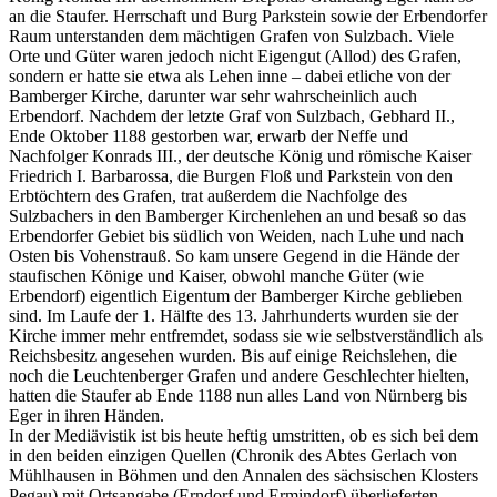
an die Staufer. Herrschaft und Burg Parkstein sowie der Erbendorfer
Raum unterstanden dem mächtigen Grafen von Sulzbach. Viele
Orte und Güter waren jedoch nicht Eigengut (Allod) des Grafen,
sondern er hatte sie etwa als Lehen inne – dabei etliche von der
Bamberger Kirche, darunter war sehr wahrscheinlich auch
Erbendorf. Nachdem der letzte Graf von Sulzbach, Gebhard II.,
Ende Oktober 1188 gestorben war, erwarb der Neffe und
Nachfolger Konrads III., der deutsche König und römische Kaiser
Friedrich I. Barbarossa, die Burgen Floß und Parkstein von den
Erbtöchtern des Grafen, trat außerdem die Nachfolge des
Sulzbachers in den Bamberger Kirchenlehen an und besaß so das
Erbendorfer Gebiet bis südlich von Weiden, nach Luhe und nach
Osten bis Vohenstrauß. So kam unsere Gegend in die Hände der
staufischen Könige und Kaiser, obwohl manche Güter (wie
Erbendorf) eigentlich Eigentum der Bamberger Kirche geblieben
sind. Im Laufe der 1. Hälfte des 13. Jahrhunderts wurden sie der
Kirche immer mehr entfremdet, sodass sie wie selbstverständlich als
Reichsbesitz angesehen wurden. Bis auf einige Reichslehen, die
noch die Leuchtenberger Grafen und andere Geschlechter hielten,
hatten die Staufer ab Ende 1188 nun alles Land von Nürnberg bis
Eger in ihren Händen.
In der Mediävistik ist bis heute heftig umstritten, ob es sich bei dem
in den beiden einzigen Quellen (Chronik des Abtes Gerlach von
Mühlhausen in Böhmen und den Annalen des sächsischen Klosters
Pegau) mit Ortsangabe (Erndorf und Ermindorf) überlieferten