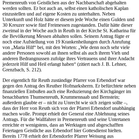
Premenreuth von Geistlichen aus der Nachbarschaft abgehalten
werden sollten. Er bot auch an, selbst einen katholischen Kaplan
einzustellen und auf eigene Kosten zu unterhalten. Neben
Unterkunft und Holz hätte er diesem jede Woche einen Gulden und
30 Kreuzer sowie fünf Freimessen zugestanden. Dafür hätte dieser
zweimal in der Woche auch in Reuth in der Kirche St. Katharina für
die Bevölkerung Messen abhalten sollen. Seinem Antrag fügte er
noch eine Aufstellung von 19 Krankenheilungen durch Anrufung
von „Maria Hilf“ bei, mit den Worten: „Wie denn noch sehr viele
andere Personen sowohl an ihnen selbst als auch ihrem Vieh und
anderen Bedrangnussen zufolge ihres Vertrauens und ihrer Andacht
jederzeit Hilf und Heil erlangt haben“ (zitiert nach J. B. Lehner,
Grenzbach, S. 212).
Der eigentlich für Reuth zuständige Pfarrer von Erbendorf war
gegen den Antrag des Reuther Hofmarksherrn. Er befürchtete neben
finanziellen Einbußen auch eine Reduzierung der Kirchgänger im
benachbarten Thumsenreuth, Krummennaab und Bernstein;
außerdem glaubte er – nicht zu Unrecht wie sich zeigen sollte –,
dass der Herr von Reuth sich von der Pfarrei Erbendorf unabhängig
machen wolle. Prompt erhielt der General eine Ablehnung seines
Antrags. Für die Wallfahrer in Premenreuth und seine Untertanen
erreichte er wenigstens, dass an Werktagen und abgeschafften
Feiertagen Geistliche aus Erbendorf hier Gottesdienst hielten.
Bereits 1778 erhielt der Erbendorfer Pfarrer Weisung aus