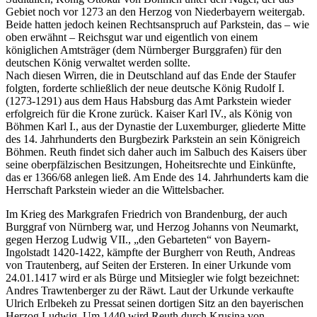
Gebiet noch vor 1273 an den Herzog von Niederbayern weitergab.
Beide hatten jedoch keinen Rechtsanspruch auf Parkstein, das – wie
oben erwähnt – Reichsgut war und eigentlich von einem
königlichen Amtsträger (dem Nürnberger Burggrafen) für den
deutschen König verwaltet werden sollte.
Nach diesen Wirren, die in Deutschland auf das Ende der Staufer
folgten, forderte schließlich der neue deutsche König Rudolf I.
(1273-1291) aus dem Haus Habsburg das Amt Parkstein wieder
erfolgreich für die Krone zurück. Kaiser Karl IV., als König von
Böhmen Karl I., aus der Dynastie der Luxemburger, gliederte Mitte
des 14. Jahrhunderts den Burgbezirk Parkstein an sein Königreich
Böhmen. Reuth findet sich daher auch im Salbuch des Kaisers über
seine oberpfälzischen Besitzungen, Hoheitsrechte und Einkünfte,
das er 1366/68 anlegen ließ. Am Ende des 14. Jahrhunderts kam die
Herrschaft Parkstein wieder an die Wittelsbacher.
Im Krieg des Markgrafen Friedrich von Brandenburg, der auch
Burggraf von Nürnberg war, und Herzog Johanns von Neumarkt,
gegen Herzog Ludwig VII., „den Gebarteten“ von Bayern-
Ingolstadt 1420-1422, kämpfte der Burgherr von Reuth, Andreas
von Trautenberg, auf Seiten der Ersteren. In einer Urkunde vom
24.01.1417 wird er als Bürge und Mitsiegler wie folgt bezeichnet:
Andres Trawtenberger zu der Räwt. Laut der Urkunde verkaufte
Ulrich Erlbekeh zu Pressat seinen dortigen Sitz an den bayerischen
Herzog Ludwig. Um 1440 wird Reuth durch Krusina von