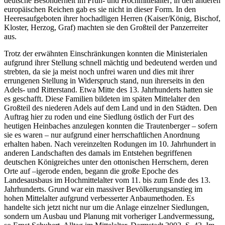
deutsche Besonderheit im Früh- und Hochmittelalter; in den anderen
europäischen Reichen gab es sie nicht in dieser Form. In den
Heeresaufgeboten ihrer hochadligen Herren (Kaiser/König, Bischof,
Kloster, Herzog, Graf) machten sie den Großteil der Panzerreiter
aus.
Trotz der erwähnten Einschränkungen konnten die Ministerialen
aufgrund ihrer Stellung schnell mächtig und bedeutend werden und
strebten, da sie ja meist noch unfrei waren und dies mit ihrer
errungenen Stellung in Widerspruch stand, nun ihrerseits in den
Adels- und Ritterstand. Etwa Mitte des 13. Jahrhunderts hatten sie
es geschafft. Diese Familien bildeten im späten Mittelalter den
Großteil des niederen Adels auf dem Land und in den Städten. Den
Auftrag hier zu roden und eine Siedlung östlich der Furt des
heutigen Heinbaches anzulegen konnten die Trautenberger – sofern
sie es waren – nur aufgrund einer herrschaftlichen Anordnung
erhalten haben. Nach vereinzelten Rodungen im 10. Jahrhundert in
anderen Landschaften des damals im Entstehen begriffenen
deutschen Königreiches unter den ottonischen Herrschern, deren
Orte auf –igerode enden, begann die große Epoche des
Landesausbaus im Hochmittelalter vom 11. bis zum Ende des 13.
Jahrhunderts. Grund war ein massiver Bevölkerungsanstieg im
hohen Mittelalter aufgrund verbesserter Anbaumethoden. Es
handelte sich jetzt nicht nur um die Anlage einzelner Siedlungen,
sondern um Ausbau und Planung mit vorheriger Landvermessung,