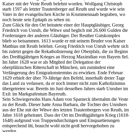
Kaiser mit der Veste Reuth belehnt worden. Wolfgang Christoph
starb 1597 als letzter Trautenberger auf Reuth und wurde wie sein
Vater in der evangelischen Kirche in Krummennaab begraben, wo
noch heute sein Epitaph zu sehen ist.
Zum Glück für den Ort heiratete einer der Hauptgläubiger, Georg
Friedrich von Unruh, die Witwe und beglich mit 26.600 Gulden die
Forderungen der anderen Gläubiger. Der Reuther Gutskomplex
blieb so beisammen. 1613 wurde er mit seinem Bruder von Kaiser
Matthias mit Reuth belehnt. Georg Friedrich von Unruh wehrte sich
bis zuletzt gegen die Rekatholisierung der Oberpfalz, die zu Beginn
des Dreißigjährigen Krieges an Herzog Maximilian von Bayern fiel.
Im Jahre 1628 war er als Mitglied der Delegation der
oberpfälzischen Ritterschaft in München, um zumindest eine
Verlängerung des Emigrationstermins zu erwirken. Ende Februar
1629 erhielt der über 70-Jährige den Befehl, innerhalb dreier Tage
das Land zu verlassen, da er noch immer nicht zum Katholizismus
übergetreten war. Bereits im Juni desselben Jahres starb Unruher im
Exil: im Markgrafentum Bayreuth.
Sein Schwiegersohn Hans Adam von Sparneck übernahm die Veste
zu der Reuth. Dieser hatte Anna Barbara, die Tochter des Unruhers
aus der Ehe mit der Witwe des letzten Trautenbergers von Reuth, im
Jahre 1618 geheiratet. Dass der Ort im Dreißigjährigen Krieg (1618-
1648) aufgrund von Truppendurchzügen und Einquartierungen
entsprechend litt, braucht wohl nicht groß hervorgehoben zu
werden.