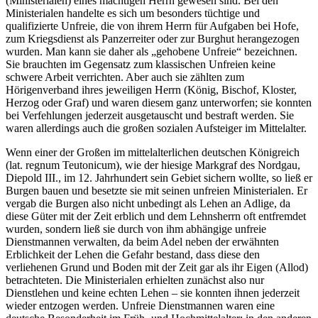
(Ministerialen) eines mächtigen Herrn gewesen sind. Bei den
Ministerialen handelte es sich um besonders tüchtige und
qualifizierte Unfreie, die von ihrem Herrn für Aufgaben bei Hofe,
zum Kriegsdienst als Panzerreiter oder zur Burghut herangezogen
wurden. Man kann sie daher als „gehobene Unfreie“ bezeichnen.
Sie brauchten im Gegensatz zum klassischen Unfreien keine
schwere Arbeit verrichten. Aber auch sie zählten zum
Hörigenverband ihres jeweiligen Herrn (König, Bischof, Kloster,
Herzog oder Graf) und waren diesem ganz unterworfen; sie konnten
bei Verfehlungen jederzeit ausgetauscht und bestraft werden. Sie
waren allerdings auch die großen sozialen Aufsteiger im Mittelalter.
Wenn einer der Großen im mittelalterlichen deutschen Königreich
(lat. regnum Teutonicum), wie der hiesige Markgraf des Nordgau,
Diepold III., im 12. Jahrhundert sein Gebiet sichern wollte, so ließ er
Burgen bauen und besetzte sie mit seinen unfreien Ministerialen. Er
vergab die Burgen also nicht unbedingt als Lehen an Adlige, da
diese Güter mit der Zeit erblich und dem Lehnsherrn oft entfremdet
wurden, sondern ließ sie durch von ihm abhängige unfreie
Dienstmannen verwalten, da beim Adel neben der erwähnten
Erblichkeit der Lehen die Gefahr bestand, dass diese den
verliehenen Grund und Boden mit der Zeit gar als ihr Eigen (Allod)
betrachteten. Die Ministerialen erhielten zunächst also nur
Dienstlehen und keine echten Lehen – sie konnten ihnen jederzeit
wieder entzogen werden. Unfreie Dienstmannen waren eine