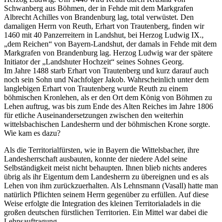
Schwanberg aus Böhmen, der in Fehde mit dem Markgrafen
Albrecht Achilles von Brandenburg lag, total verwüstet. Den
damaligen Herrn von Reuth, Erhart von Trautenberg, finden wir
1460 mit 40 Panzerreitern in Landshut, bei Herzog Ludwig IX.,
„dem Reichen“ von Bayern-Landshut, der damals in Fehde mit dem
Markgrafen von Brandenburg lag. Herzog Ludwig war der spätere
Initiator der „Landshuter Hochzeit“ seines Sohnes Georg.
Im Jahre 1488 starb Erhart von Trautenberg und kurz darauf auch
noch sein Sohn und Nachfolger Jakob. Wahrscheinlich unter dem
langlebigen Erhart von Trautenberg wurde Reuth zu einem
böhmischen Kronlehen, als er den Ort dem König von Böhmen zu
Lehen auftrug, was bis zum Ende des Alten Reiches im Jahre 1806
für etliche Auseinandersetzungen zwischen den weiterhin
wittelsbachischen Landesherrn und der böhmischen Krone sorgte.
Wie kam es dazu?
Als die Territorialfürsten, wie in Bayern die Wittelsbacher, ihre
Landesherrschaft ausbauten, konnte der niedere Adel seine
Selbständigkeit meist nicht behaupten. Ihnen blieb nichts anderes
übrig als ihr Eigentum dem Landesherrn zu übereignen und es als
Lehen von ihm zurückzuerhalten. Als Lehnsmann (Vasall) hatte man
natürlich Pflichten seinem Herrn gegenüber zu erfüllen. Auf diese
Weise erfolgte die Integration des kleinen Territorialadels in die
großen deutschen fürstlichen Territorien. Ein Mittel war dabei die
Lehnsauftragung.