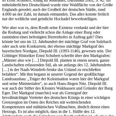
so Ernst Schubert, Alltag im Mittelalter, Darmstadt 2002, S. 42. Im
mittelalterlichen Deutschland wurde eine Waldfläche von der Größe
Englands gerodet; auch der Großteil der deutschen Städte, rund
4.000 an der Zahl, ist damals entstanden. Das alles konnte freilich
nur der weltliche und geistliche Hochadel bewerkstelligen.
Wer aber war es, dem Reuth seine Existenz verdankt und der hier
die Rodung und vielleicht schon die Anlage einer Burg oder
zumindest eines befestigten Herrenhofes in Auftrag gab? Dies
könnte bei uns im 12. Jahrhundert der mächtige Graf von Sulzbach
oder auch sein Konkurrent, der ebenso mächtige Markgraf des
bayerischen Nordgau, Diepold III. (1093-1146), gewesen sein. Der
Göttinger Historiker Ernst Schubert schreibt über den Markgrafen:
„Männer also wie […] Diepold III. planten in einem neuen, ganze
Landschaften erfassenden Stil, als sie anfangs des 12. Jahrhunderts
[…] in der Naab-Wondreb-Senke das Unland zu erschließen
befahlen“. Mit ihm begann in unserer Gegend der großflächige
Landesausbau: „Träger der Kolonisation waren hier der Markgraf
und seine Ministerialen“, so auch Hans-Jürgen Nitz. Diepold III.
war auch der Stifter des Klosters Waldsassen und Gründer der Burg
Eger. Der Markgraf (marchio) war als Grenzgraf der
bevollmächtigte Vertreter des deutschen Königs in einer wichtigen
Grenzregion im Osten des Reiches mit weitreichenden
Kompetenzen und militärischen Vollmachten, ähnlich denen eines
Herzogs. Es ist also möglich, dass in die 1. Hälfte des 12.