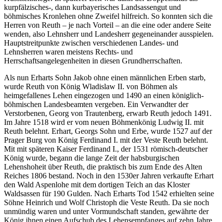
kurpfälzisches-, dann kurbayerisches Landsassengut und
böhmisches Kronlehen ohne Zweifel hilfreich. So konnten sich die
Herren von Reuth – je nach Vorteil – an die eine oder andere Seite
wenden, also Lehnsherr und Landesherr gegeneinander ausspielen.
Hauptstreitpunkte zwischen verschiedenen Landes- und
Lehnsherren waren meistens Rechts- und
Herrschaftsangelegenheiten in diesen Grundherrschaften.
Als nun Erharts Sohn Jakob ohne einen männlichen Erben starb,
wurde Reuth von König Wladislaw II. von Böhmen als
heimgefallenes Lehen eingezogen und 1490 an einen königlich-
böhmischen Landesbeamten vergeben. Ein Verwandter der
Verstorbenen, Georg von Trautenberg, erwarb Reuth jedoch 1491.
Im Jahre 1518 wird er vom neuen Böhmenkönig Ludwig II. mit
Reuth belehnt. Erhart, Georgs Sohn und Erbe, wurde 1527 auf der
Prager Burg von König Ferdinand I. mit der Veste Reuth belehnt.
Mit mit späteren Kaiser Ferdinand I., der 1531 römisch-deutscher
König wurde, begann die lange Zeit der habsburgischen
Lehenshoheit über Reuth, die praktisch bis zum Ende des Alten
Reiches 1806 bestand. Noch in den 1530er Jahren verkaufte Erhart
den Wald Aspenlohe mit dem dortigen Teich an das Kloster
Waldsassen für 190 Gulden. Nach Erharts Tod 1542 erhielten seine
Söhne Heinrich und Wolf Christoph die Veste Reuth. Da sie noch
unmündig waren und unter Vormundschaft standen, gewährte der
König ihnen einen Aufschub des Lehensempfanges auf zehn Jahre.