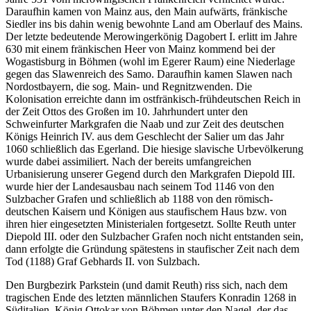
Daraufhin kamen von Mainz aus, den Main aufwärts, fränkische
Siedler ins bis dahin wenig bewohnte Land am Oberlauf des Mains.
Der letzte bedeutende Merowingerkönig Dagobert I. erlitt im Jahre
630 mit einem fränkischen Heer von Mainz kommend bei der
Wogastisburg in Böhmen (wohl im Egerer Raum) eine Niederlage
gegen das Slawenreich des Samo. Daraufhin kamen Slawen nach
Nordostbayern, die sog. Main- und Regnitzwenden. Die
Kolonisation erreichte dann im ostfränkisch-frühdeutschen Reich in
der Zeit Ottos des Großen im 10. Jahrhundert unter den
Schweinfurter Markgrafen die Naab und zur Zeit des deutschen
Königs Heinrich IV. aus dem Geschlecht der Salier um das Jahr
1060 schließlich das Egerland. Die hiesige slavische Urbevölkerung
wurde dabei assimiliert. Nach der bereits umfangreichen
Urbanisierung unserer Gegend durch den Markgrafen Diepold III.
wurde hier der Landesausbau nach seinem Tod 1146 von den
Sulzbacher Grafen und schließlich ab 1188 von den römisch-
deutschen Kaisern und Königen aus staufischem Haus bzw. von
ihren hier eingesetzten Ministerialen fortgesetzt. Sollte Reuth unter
Diepold III. oder den Sulzbacher Grafen noch nicht entstanden sein,
dann erfolgte die Gründung spätestens in staufischer Zeit nach dem
Tod (1188) Graf Gebhards II. von Sulzbach.
Den Burgbezirk Parkstein (und damit Reuth) riss sich, nach dem
tragischen Ende des letzten männlichen Staufers Konradin 1268 in
Süditalien, König Ottokar von Böhmen unter den Nagel, der das