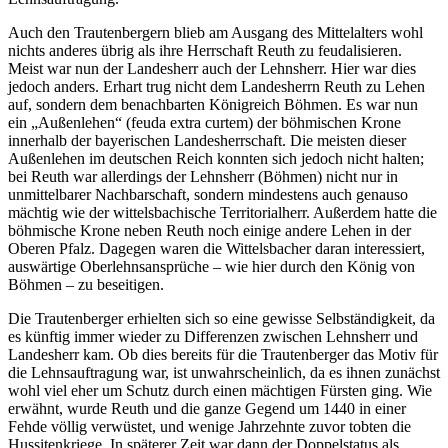
Auch den Trautenbergern blieb am Ausgang des Mittelalters wohl
nichts anderes übrig als ihre Herrschaft Reuth zu feudalisieren.
Meist war nun der Landesherr auch der Lehnsherr. Hier war dies
jedoch anders. Erhart trug nicht dem Landesherrn Reuth zu Lehen
auf, sondern dem benachbarten Königreich Böhmen. Es war nun
ein „Außenlehen“ (feuda extra curtem) der böhmischen Krone
innerhalb der bayerischen Landesherrschaft. Die meisten dieser
Außenlehen im deutschen Reich konnten sich jedoch nicht halten;
bei Reuth war allerdings der Lehnsherr (Böhmen) nicht nur in
unmittelbarer Nachbarschaft, sondern mindestens auch genauso
mächtig wie der wittelsbachische Territorialherr. Außerdem hatte die
böhmische Krone neben Reuth noch einige andere Lehen in der
Oberen Pfalz. Dagegen waren die Wittelsbacher daran interessiert,
auswärtige Oberlehnsansprüche – wie hier durch den König von
Böhmen – zu beseitigen.
Die Trautenberger erhielten sich so eine gewisse Selbständigkeit, da
es künftig immer wieder zu Differenzen zwischen Lehnsherr und
Landesherr kam. Ob dies bereits für die Trautenberger das Motiv für
die Lehnsauftragung war, ist unwahrscheinlich, da es ihnen zunächst
wohl viel eher um Schutz durch einen mächtigen Fürsten ging. Wie
erwähnt, wurde Reuth und die ganze Gegend um 1440 in einer
Fehde völlig verwüstet, und wenige Jahrzehnte zuvor tobten die
Hussitenkriege. In späterer Zeit war dann der Doppelstatus als