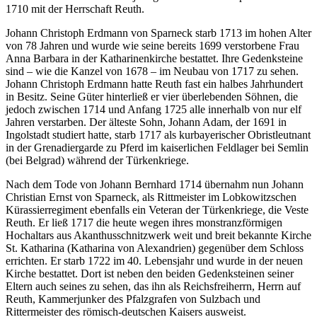
1710 mit der Herrschaft Reuth.
Johann Christoph Erdmann von Sparneck starb 1713 im hohen Alter
von 78 Jahren und wurde wie seine bereits 1699 verstorbene Frau
Anna Barbara in der Katharinenkirche bestattet. Ihre Gedenksteine
sind – wie die Kanzel von 1678 – im Neubau von 1717 zu sehen.
Johann Christoph Erdmann hatte Reuth fast ein halbes Jahrhundert
in Besitz. Seine Güter hinterließ er vier überlebenden Söhnen, die
jedoch zwischen 1714 und Anfang 1725 alle innerhalb von nur elf
Jahren verstarben. Der älteste Sohn, Johann Adam, der 1691 in
Ingolstadt studiert hatte, starb 1717 als kurbayerischer Obristleutnant
in der Grenadiergarde zu Pferd im kaiserlichen Feldlager bei Semlin
(bei Belgrad) während der Türkenkriege.
Nach dem Tode von Johann Bernhard 1714 übernahm nun Johann
Christian Ernst von Sparneck, als Rittmeister im Lobkowitzschen
Kürassierregiment ebenfalls ein Veteran der Türkenkriege, die Veste
Reuth. Er ließ 1717 die heute wegen ihres monstranzförmigen
Hochaltars aus Akanthusschnitzwerk weit und breit bekannte Kirche
St. Katharina (Katharina von Alexandrien) gegenüber dem Schloss
errichten. Er starb 1722 im 40. Lebensjahr und wurde in der neuen
Kirche bestattet. Dort ist neben den beiden Gedenksteinen seiner
Eltern auch seines zu sehen, das ihn als Reichsfreiherrn, Herrn auf
Reuth, Kammerjunker des Pfalzgrafen von Sulzbach und
Rittermeister des römisch-deutschen Kaisers ausweist.