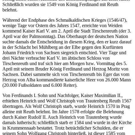
Schließlich wurden sie 1549 von König Ferdinand mit Reuth
belehnt.
Während der Endphase des Schmalkaldischen Krieges (1546/47),
wenige Tage vor Ostern des Jahres 1547, erreichte von Weiden
kommend Kaiser Karl V. am 2. April die Stadt Tirschenreuth (der 3.
April war der Palmsonntag). Das Oberhaupt der deutschen Nation
suchte damals die Entscheidung in diesem Krieg, den er kurz darauf
in der Schlacht bei Mühlberg an der Elbe gegen den Kurfürsten
Johann Friedrich von Sachsen siegreich entschied. Vier Tage und
drei Nächte verbrachte Karl V. im äbtischen Schloss von
Tirschenreuth und traf sich hier am Morgen bzw. Vormittag des 5.
April mit seinem Bruder König Ferdinand und Herzog Moritz von
Sachsen. Dabei sammelte sich von Tirschenreuth bis Eger das vom
Herzog von Alba kommandierte kaiserliche Heer von 26.000 Mann
(20.000 Fußsoldaten und 6.000 Reiter).
Von Ferdinands I. Sohn und Nachfolger, Kaiser Maximilian II.,
erhielten Heinrich und Wolf Christoph von Trautenberg Reuth 1567
übertragen. Als Wolf Christoph starb, wurde Heinrich 1570 in Prag
alleine mit Reuth belehnt. Im Jahre 1578 erfolgte die Belehnung
durch Kaiser Rudolf II. Auch Heinrich von Trautenberg wurde
damals lutherisch; schließlich starb er 1584 und wurde in der Kirche
in Krummennaab bestattet. Trotz beträchtlicher Schulden, die er
seinem Sohn Wolfgang Christoph hinterließ, ist dieser 1585 vom