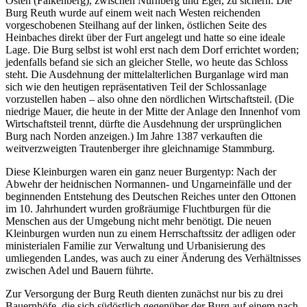
Osten (Falkenberg), zwischen Nürnberg und Eger, zu sichern. Die
Burg Reuth wurde auf einem weit nach Westen reichenden
vorgeschobenen Steilhang auf der linken, östlichen Seite des
Heinbaches direkt über der Furt angelegt und hatte so eine ideale
Lage. Die Burg selbst ist wohl erst nach dem Dorf errichtet worden;
jedenfalls befand sie sich an gleicher Stelle, wo heute das Schloss
steht. Die Ausdehnung der mittelalterlichen Burganlage wird man
sich wie den heutigen repräsentativen Teil der Schlossanlage
vorzustellen haben – also ohne den nördlichen Wirtschaftsteil. (Die
niedrige Mauer, die heute in der Mitte der Anlage den Innenhof vom
Wirtschaftsteil trennt, dürfte die Ausdehnung der ursprünglichen
Burg nach Norden anzeigen.) Im Jahre 1387 verkauften die
weitverzweigten Trautenberger ihre gleichnamige Stammburg.
Diese Kleinburgen waren ein ganz neuer Burgentyp: Nach der
Abwehr der heidnischen Normannen- und Ungarneinfälle und der
beginnenden Entstehung des Deutschen Reiches unter den Ottonen
im 10. Jahrhundert wurden großräumige Fluchtburgen für die
Menschen aus der Umgebung nicht mehr benötigt. Die neuen
Kleinburgen wurden nun zu einem Herrschaftssitz der adligen oder
ministerialen Familie zur Verwaltung und Urbanisierung des
umliegenden Landes, was auch zu einer Änderung des Verhältnisses
zwischen Adel und Bauern führte.
Zur Versorgung der Burg Reuth dienten zunächst nur bis zu drei
Bauernhöfe, die sich südöstlich gegenüber der Burg auf einem nach