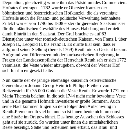
Deputation; gleichzeitig wurde ihm das Präsidium des Commercien-
Hofrates übertragen. 1782 wurde er Oberster Kanzler der
böhmischen und österreichischen Hofkanzlei, die als vereinigte
Hofstelle auch die Finanz- und politische Verwaltung beinhaltete.
Zuletzt war er von 1796 bis 1808 erster dirigierender Staatsminister
für die inländischen Geschäfte des Hauses Habsburg und erhielt
damit Eintritt in den Staatsrat. Der Graf brachte es auf 63
Dienstjahre unter vier römisch-deutschen Kaisern, von Franz I. über
Joseph II., Leopold II. bis Franz II. Es dürfte klar sein, dass er
aufgrund seiner Stellung (bereits 1769) Reuth nie zu Gesicht bekam.
Aufgrund von Differenzen mit der kurbayerischen Regierung in
Fragen der Landsassenpflicht der Herrschaft Reuth sah er sich 1772
veranlasst, die Veste wieder abzugeben, obwohl der Wiener Hof
sich für ihn eingesetzt hatte.
Nun kaufte der 49-jährige ehemalige kaiserlich-österreichische
Generalmajor Johann Georg Heinrich Philipp Freiherr von
Reitzenstein für 35.000 Gulden die Veste Reuth. Er wurde 1772 von
Maria Theresia belehnt. In die seit 1744 nicht mehr bewohnte Veste
und in die gesamte Hofmark investierte er große Summen. Auch
seine Nachkommen trugen zu dem folgendem Aufschwung in
Reuth-Premenreuth viel bei und so ist ihnen heute nicht umsonst
eine Straße im Ort gewidmet. Das heutige Aussehen des Schlosses
geht auf sie zurück. So wurden unter ihnen die mittelalterlichen
Reste beseitigt, Ställe und Scheunen neu erbaut, das Bräu- und