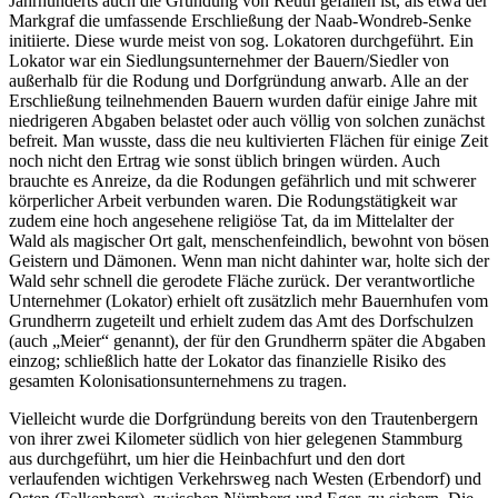
Jahrhunderts auch die Gründung von Reuth gefallen ist, als etwa der
Markgraf die umfassende Erschließung der Naab-Wondreb-Senke
initiierte. Diese wurde meist von sog. Lokatoren durchgeführt. Ein
Lokator war ein Siedlungsunternehmer der Bauern/Siedler von
außerhalb für die Rodung und Dorfgründung anwarb. Alle an der
Erschließung teilnehmenden Bauern wurden dafür einige Jahre mit
niedrigeren Abgaben belastet oder auch völlig von solchen zunächst
befreit. Man wusste, dass die neu kultivierten Flächen für einige Zeit
noch nicht den Ertrag wie sonst üblich bringen würden. Auch
brauchte es Anreize, da die Rodungen gefährlich und mit schwerer
körperlicher Arbeit verbunden waren. Die Rodungstätigkeit war
zudem eine hoch angesehene religiöse Tat, da im Mittelalter der
Wald als magischer Ort galt, menschenfeindlich, bewohnt von bösen
Geistern und Dämonen. Wenn man nicht dahinter war, holte sich der
Wald sehr schnell die gerodete Fläche zurück. Der verantwortliche
Unternehmer (Lokator) erhielt oft zusätzlich mehr Bauernhufen vom
Grundherrn zugeteilt und erhielt zudem das Amt des Dorfschulzen
(auch „Meier“ genannt), der für den Grundherrn später die Abgaben
einzog; schließlich hatte der Lokator das finanzielle Risiko des
gesamten Kolonisationsunternehmens zu tragen.
Vielleicht wurde die Dorfgründung bereits von den Trautenbergern
von ihrer zwei Kilometer südlich von hier gelegenen Stammburg
aus durchgeführt, um hier die Heinbachfurt und den dort
verlaufenden wichtigen Verkehrsweg nach Westen (Erbendorf) und