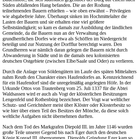
Süden abfallenden Hang befanden. Die an der Rodung
teilnehmenden Bauern erhielten – wie oben erwähnt – Privilegien
wie abgabefreie Jahre. Überhaupt sinken im Hochmittelalter die
Lasten der Bauern und sie erhalten eine viel größere
Selbstständigkeit; so kam es damals zur Ausbildung der ländlichen
Gemeinde, da die Bauern nun an der Verwaltung des
grundherrlichen Dorfes wie etwa als Schöffen im Niedergericht
beteiligt und zur Nutzung der Dorfflur berechtigt waren. Den
Grundherren war nämlich daran gelegen die Bauern nicht durch
Abwanderung in Städte und in die damals neu kolonisierten
deutschen Ostgebiete (zwischen Elbe/Saale und Oder) zu verlieren.
Durch die Anlage von Söldengütern im Laufe des späten Mittelalters
nahm Reuth den Charakter eines Haufendorfes an. Kennzeichnend
für ein Haufendorf sind die unregelmäßig angelegten Höfe. In der
Urkunde Ottos von Trautenberg vom 25. Juli 1337 für die Abtei
Waldsassen wird er auch als Vogt der klösterlichen Besitzungen
Lengenfeld und Rothenbürg bezeichnet. Der Vogt war weltlicher
Schutz- und Gerichtsherr meist über Klöster oder Klosterbesitz so
wie hier über einen Teil des Besitzes der Mönche, da diese solch
weltliche Aufgaben nicht übernehmen durften.
Nach dem Tod des Markgrafen Diepold III. im Jahre 1146 wurden
große Teile unserer Gegend bis nach Eger durch den deutschen
König Konrad III. übernommen. Diepolds Gründung Eger kam so