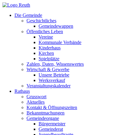
Zum
Inhalt
Die Gemeinde
springen
Geschichtliches
Gemeindewappen
Öffentliches Leben
Vereine
Kommunale Verbände
Kinderhaus
Kirchen
Spielplätze
Zahlen, Daten, Wissenswertes
Wirtschaft & Gewerbe
Unsere Betriebe
Werksverkauf
Veranstaltungskalender
Rathaus
Grusswort
Aktuelles
Kontakt & Öffnungszeiten
Bekanntmachungen
Gemeindeorgane
Bürgermeister
Gemeinderat
Jugendbeauftragte