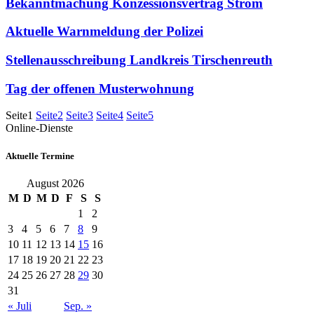
Bekanntmachung Konzessionsvertrag Strom
Aktuelle Warnmeldung der Polizei
Stellenausschreibung Landkreis Tirschenreuth
Tag der offenen Musterwohnung
Seite
1
Seite
2
Seite
3
Seite
4
Seite
5
Online-Dienste
Aktuelle Termine
August 2026
M
D
M
D
F
S
S
1
2
3
4
5
6
7
8
9
10
11
12
13
14
15
16
17
18
19
20
21
22
23
24
25
26
27
28
29
30
31
« Juli
Sep. »