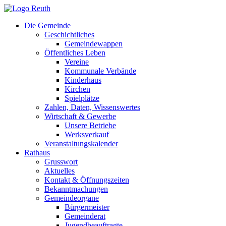
Zum
Inhalt
Die Gemeinde
springen
Geschichtliches
Gemeindewappen
Öffentliches Leben
Vereine
Kommunale Verbände
Kinderhaus
Kirchen
Spielplätze
Zahlen, Daten, Wissenswertes
Wirtschaft & Gewerbe
Unsere Betriebe
Werksverkauf
Veranstaltungskalender
Rathaus
Grusswort
Aktuelles
Kontakt & Öffnungszeiten
Bekanntmachungen
Gemeindeorgane
Bürgermeister
Gemeinderat
Jugendbeauftragte