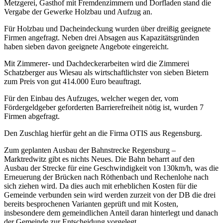
Metzgerei, Gasthof mit Fremdenzimmern und Dorfladen stand die
Vergabe der Gewerke Holzbau und Aufzug an.
Für Holzbau und Dacheindeckung wurden über dreißig geeignete
Firmen angefragt. Neben drei Absagen aus Kapazitätsgründen
haben sieben davon geeignete Angebote eingereicht.
Mit Zimmerer- und Dachdeckerarbeiten wird die Zimmerei
Schatzberger aus Wiesau als wirtschaftlichster von sieben Bietern
zum Preis von gut 414.000 Euro beauftragt.
Für den Einbau des Aufzuges, welcher wegen der, vom
Fördergeldgeber geforderten Barrierefreiheit nötig ist, wurden 7
Firmen abgefragt.
Den Zuschlag hierfür geht an die Firma OTIS aus Regensburg.
Zum geplanten Ausbau der Bahnstrecke Regensburg –
Marktredwitz gibt es nichts Neues. Die Bahn beharrt auf den
Ausbau der Strecke für eine Geschwindigkeit von 130km/h, was die
Erneuerung der Brücken nach Röthenbach und Rechenlohe nach
sich ziehen wird. Da dies auch mit erheblichen Kosten für die
Gemeinde verbunden sein wird werden zurzeit von der DB die drei
bereits besprochenen Varianten geprüft und mit Kosten,
insbesondere dem gemeindlichen Anteil daran hinterlegt und danach
der Gemeinde zur Entscheidung vorgelegt.