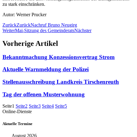
zu stark einschränken.
Autor: Werner Prucker
Zurück
Zurück
Nachruf Bruno Neugirg
Weiter
Mai-Sitzung des Gemeinderats
Nächster
Vorherige Artikel
Bekanntmachung Konzessionsvertrag Strom
Aktuelle Warnmeldung der Polizei
Stellenausschreibung Landkreis Tirschenreuth
Tag der offenen Musterwohnung
Seite
1
Seite
2
Seite
3
Seite
4
Seite
5
Online-Dienste
Aktuelle Termine
August 2026