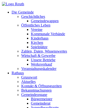
Zum
Inhalt
Die Gemeinde
springen
Geschichtliches
Gemeindewappen
Öffentliches Leben
Vereine
Kommunale Verbände
Kinderhaus
Kirchen
Spielplätze
Zahlen, Daten, Wissenswertes
Wirtschaft & Gewerbe
Unsere Betriebe
Werksverkauf
Veranstaltungskalender
Rathaus
Grusswort
Aktuelles
Kontakt & Öffnungszeiten
Bekanntmachungen
Gemeindeorgane
Bürgermeister
Gemeinderat
Jugendbeauftragte