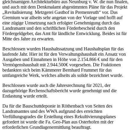
gleichnamigen Architekturbüro aus Neunburg v. W. die nun finalen,
und auch mit dem Denkmalamt abgestimmten Pläne für das Projekt
„Revitalisierung Metzgerei Gasthof in Premenreuth“ vor. Das
Gremium war allseits sehr angetan von der Vorlage und hofft auf
eine zügige Umsetzung nach erfolgter Genehmigung durch das
Landratsamt und den schriftlichen Förderbescheid durch den
Fördergeldgeber, das Amt für ländliche Entwicklung. Beides ist für
Mitte des Jahre zu erwarten.
Beschlossen wurden Haushaltssatzung und Haushaltsplan für das
laufende Jahr. Hier ist für den Verwaltungshaushalt ein Ansatz von
Ausgaben und Einnahmen in Höhe von 2.154.866 € und für den
Vermögenshaushalt mit 2.944.500€ vorgesehen. Die Fraktionen
bedankten sich beim Kämmerer Bernhard Frummet für das
umfangreiche Werk, welches allseits als solide bezeichnet wurde.
Beschlossen wurde auch die Jahresrechnung für 2021, der
dazugehörige Rechenschaftsbericht wurde genehmigt und die
Entlastung wurde erteilt.
Da für die Bauschuttdeponie in Röthenbach von Seiten des
Landratsamtes und des WWA aufgrund des erreichten
Verfüllungsgrades die Erstellung eines Rekultivierungsplanes
gefordert ist wurde die Fa. Geo-Plan aus Osterhofen mit der
erforderlichen Grundlagenermittlung beauftragt.