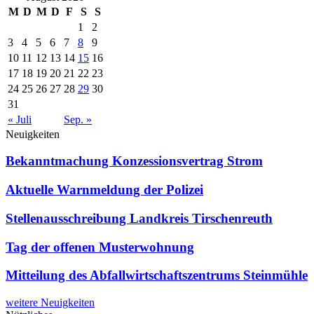
M
D
M
D
F
S
S
1
2
3
4
5
6
7
8
9
10
11
12
13
14
15
16
17
18
19
20
21
22
23
24
25
26
27
28
29
30
31
« Juli
Sep. »
Neuigkeiten
Bekanntmachung Konzessionsvertrag Strom
Aktuelle Warnmeldung der Polizei
Stellenausschreibung Landkreis Tirschenreuth
Tag der offenen Musterwohnung
Mitteilung des Abfallwirtschaftszentrums Steinmühle
weitere Neuigkeiten