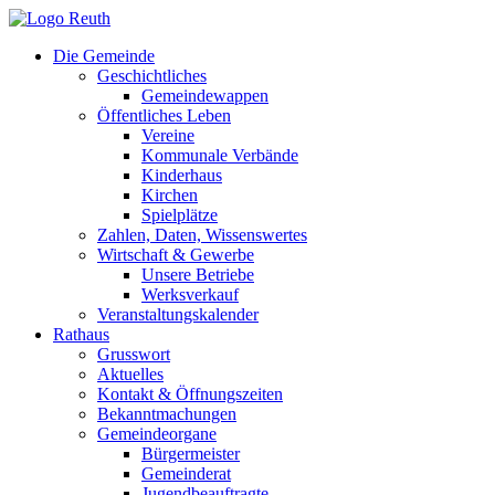
Zum
Inhalt
Die Gemeinde
springen
Geschichtliches
Gemeindewappen
Öffentliches Leben
Vereine
Kommunale Verbände
Kinderhaus
Kirchen
Spielplätze
Zahlen, Daten, Wissenswertes
Wirtschaft & Gewerbe
Unsere Betriebe
Werksverkauf
Veranstaltungskalender
Rathaus
Grusswort
Aktuelles
Kontakt & Öffnungszeiten
Bekanntmachungen
Gemeindeorgane
Bürgermeister
Gemeinderat
Jugendbeauftragte