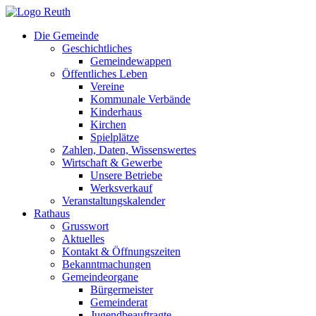
Zum
Inhalt
Die Gemeinde
springen
Geschichtliches
Gemeindewappen
Öffentliches Leben
Vereine
Kommunale Verbände
Kinderhaus
Kirchen
Spielplätze
Zahlen, Daten, Wissenswertes
Wirtschaft & Gewerbe
Unsere Betriebe
Werksverkauf
Veranstaltungskalender
Rathaus
Grusswort
Aktuelles
Kontakt & Öffnungszeiten
Bekanntmachungen
Gemeindeorgane
Bürgermeister
Gemeinderat
Jugendbeauftragte