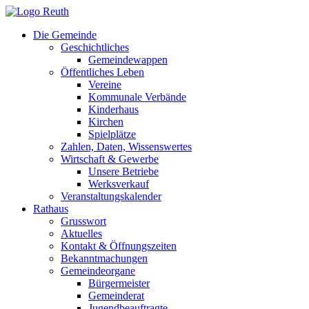
Zum
Inhalt
Die Gemeinde
springen
Geschichtliches
Gemeindewappen
Öffentliches Leben
Vereine
Kommunale Verbände
Kinderhaus
Kirchen
Spielplätze
Zahlen, Daten, Wissenswertes
Wirtschaft & Gewerbe
Unsere Betriebe
Werksverkauf
Veranstaltungskalender
Rathaus
Grusswort
Aktuelles
Kontakt & Öffnungszeiten
Bekanntmachungen
Gemeindeorgane
Bürgermeister
Gemeinderat
Jugendbeauftragte