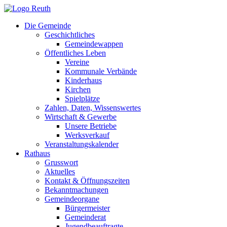
Zum
Inhalt
Die Gemeinde
springen
Geschichtliches
Gemeindewappen
Öffentliches Leben
Vereine
Kommunale Verbände
Kinderhaus
Kirchen
Spielplätze
Zahlen, Daten, Wissenswertes
Wirtschaft & Gewerbe
Unsere Betriebe
Werksverkauf
Veranstaltungskalender
Rathaus
Grusswort
Aktuelles
Kontakt & Öffnungszeiten
Bekanntmachungen
Gemeindeorgane
Bürgermeister
Gemeinderat
Jugendbeauftragte