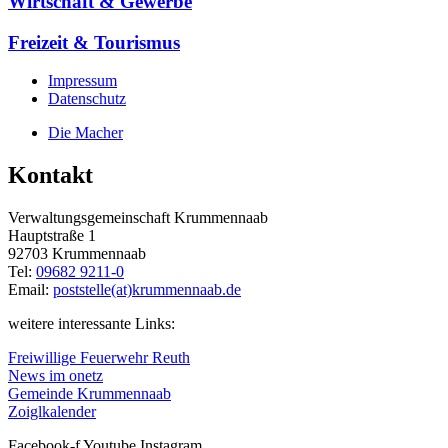
Wirtschaft & Gewerbe
Freizeit & Tourismus
Impressum
Datenschutz
Die Macher
Kontakt
Verwaltungsgemeinschaft Krummennaab
Hauptstraße 1
92703 Krummennaab
Tel:
09682 9211-0
Email:
poststelle(at)krummennaab.de
weitere interessante Links:
Freiwillige Feuerwehr Reuth
News im onetz
Gemeinde Krummennaab
Zoiglkalender
Facebook-f
Youtube
Instagram