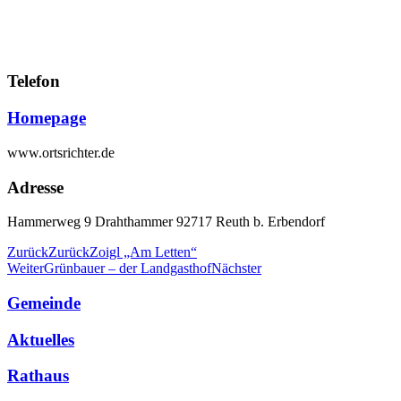
Telefon
Homepage
www.ortsrichter.de
Adresse
Hammerweg 9 Drahthammer 92717 Reuth b. Erbendorf
Zurück
Zurück
Zoigl „Am Letten“
Weiter
Grünbauer – der Landgasthof
Nächster
Gemeinde
Aktuelles
Rathaus