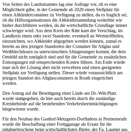
Von Seiten des Landratsamtes lag eine Anfrage vor, ob es eine
Möglichkeit gäbe, in der Gemeinde ab 2028 einen Stellplatz für
einen Altkleidercontainer zu Verfügung zu stellen, da es fraglich sei,
ob die Hilfsorganisationen die Altkleidersammlung weiterhin wie
bisher durchführen werden, da die wirtschaftliche Grundlage immer
schwieriger wird. Aus dem Kreis der Räte kam der Vorschlag, im
Landkreis einen oder zwei Standorte, eventuell an Wertstoffhöfen,
einzurichten, wo Altkleider abgegeben werden können, zumal es
bereits an den jetzigen Standorten der Container für Altglas und
Weißblechdosen zu unerwünschten Ablagerungen kommt, die dem
Ortsbild nicht zuträglich sind und für die Gemeinde zu zusätzlichen
Entsorgungen mit entsprechenden Kosten führen. Am Ende würde
man sich der Lösung aber nicht verwehren und einen geeigneten
Stellplatz zur Verfügung stellen. Dieser würde voraussichtlich am
jetzigen Standort des Altglascontainers in Reuth eingerichtet
werden.
Den Antrag auf die Beseitigung einer Linde am Dr.-Witt-Platz
wurde stattgegeben, da hier auch bereits durch die zuständige
Kreisbehörde auf die bestehenden Verkehrsbeeinträchtigungen
hingewiesen wurde.
Für den Neubau des Gasthof-Metzgerei-Dorfladens in Premenreuth
wurde die Beschaffung einer Fertiggarage als Ersatz für die
mitabgebrochene beim wirtschaftlichsten Bieter, der Fa. Laumer aus