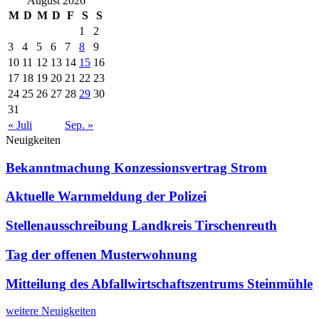
August 2026
M
D
M
D
F
S
S
1
2
3
4
5
6
7
8
9
10
11
12
13
14
15
16
17
18
19
20
21
22
23
24
25
26
27
28
29
30
31
« Juli
Sep. »
Neuigkeiten
Bekanntmachung Konzessionsvertrag Strom
Aktuelle Warnmeldung der Polizei
Stellenausschreibung Landkreis Tirschenreuth
Tag der offenen Musterwohnung
Mitteilung des Abfallwirtschaftszentrums Steinmühle
weitere Neuigkeiten