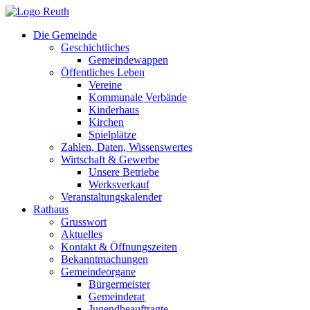
Zum
Inhalt
Die Gemeinde
springen
Geschichtliches
Gemeindewappen
Öffentliches Leben
Vereine
Kommunale Verbände
Kinderhaus
Kirchen
Spielplätze
Zahlen, Daten, Wissenswertes
Wirtschaft & Gewerbe
Unsere Betriebe
Werksverkauf
Veranstaltungskalender
Rathaus
Grusswort
Aktuelles
Kontakt & Öffnungszeiten
Bekanntmachungen
Gemeindeorgane
Bürgermeister
Gemeinderat
Jugendbeauftragte