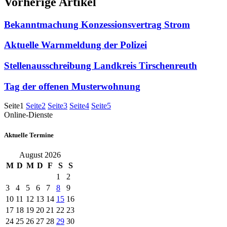
Vorherige Artikel
Bekanntmachung Konzessionsvertrag Strom
Aktuelle Warnmeldung der Polizei
Stellenausschreibung Landkreis Tirschenreuth
Tag der offenen Musterwohnung
Seite
1
Seite
2
Seite
3
Seite
4
Seite
5
Online-Dienste
Aktuelle Termine
August 2026
M
D
M
D
F
S
S
1
2
3
4
5
6
7
8
9
10
11
12
13
14
15
16
17
18
19
20
21
22
23
24
25
26
27
28
29
30