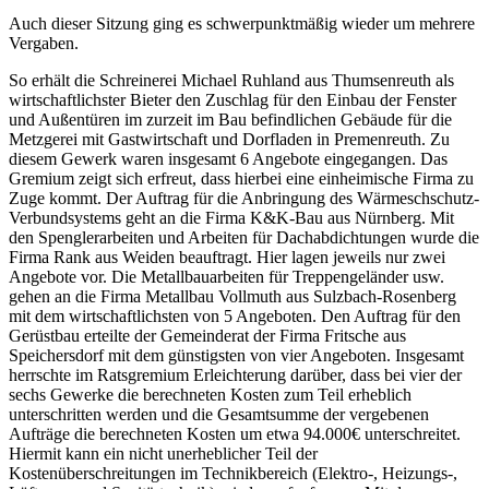
Auch dieser Sitzung ging es schwerpunktmäßig wieder um mehrere
Vergaben.
So erhält die Schreinerei Michael Ruhland aus Thumsenreuth als
wirtschaftlichster Bieter den Zuschlag für den Einbau der Fenster
und Außentüren im zurzeit im Bau befindlichen Gebäude für die
Metzgerei mit Gastwirtschaft und Dorfladen in Premenreuth. Zu
diesem Gewerk waren insgesamt 6 Angebote eingegangen. Das
Gremium zeigt sich erfreut, dass hierbei eine einheimische Firma zu
Zuge kommt. Der Auftrag für die Anbringung des Wärmeschschutz-
Verbundsystems geht an die Firma K&K-Bau aus Nürnberg. Mit
den Spenglerarbeiten und Arbeiten für Dachabdichtungen wurde die
Firma Rank aus Weiden beauftragt. Hier lagen jeweils nur zwei
Angebote vor. Die Metallbauarbeiten für Treppengeländer usw.
gehen an die Firma Metallbau Vollmuth aus Sulzbach-Rosenberg
mit dem wirtschaftlichsten von 5 Angeboten. Den Auftrag für den
Gerüstbau erteilte der Gemeinderat der Firma Fritsche aus
Speichersdorf mit dem günstigsten von vier Angeboten. Insgesamt
herrschte im Ratsgremium Erleichterung darüber, dass bei vier der
sechs Gewerke die berechneten Kosten zum Teil erheblich
unterschritten werden und die Gesamtsumme der vergebenen
Aufträge die berechneten Kosten um etwa 94.000€ unterschreitet.
Hiermit kann ein nicht unerheblicher Teil der
Kostenüberschreitungen im Technikbereich (Elektro-, Heizungs-,