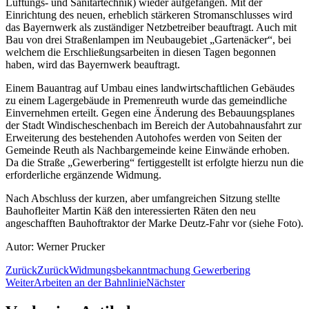
Lüftungs- und Sanitärtechnik) wieder aufgefangen. Mit der
Einrichtung des neuen, erheblich stärkeren Stromanschlusses wird
das Bayernwerk als zuständiger Netzbetreiber beauftragt. Auch mit
Bau von drei Straßenlampen im Neubaugebiet „Gartenäcker“, bei
welchem die Erschließungsarbeiten in diesen Tagen begonnen
haben, wird das Bayernwerk beauftragt.
Einem Bauantrag auf Umbau eines landwirtschaftlichen Gebäudes
zu einem Lagergebäude in Premenreuth wurde das gemeindliche
Einvernehmen erteilt. Gegen eine Änderung des Bebauungsplanes
der Stadt Windischeschenbach im Bereich der Autobahnausfahrt zur
Erweiterung des bestehenden Autohofes werden von Seiten der
Gemeinde Reuth als Nachbargemeinde keine Einwände erhoben.
Da die Straße „Gewerbering“ fertiggestellt ist erfolgte hierzu nun die
erforderliche ergänzende Widmung.
Nach Abschluss der kurzen, aber umfangreichen Sitzung stellte
Bauhofleiter Martin Käß den interessierten Räten den neu
angeschafften Bauhoftraktor der Marke Deutz-Fahr vor (siehe Foto).
Autor: Werner Prucker
Zurück
Zurück
Widmungsbekanntmachung Gewerbering
Weiter
Arbeiten an der Bahnlinie
Nächster