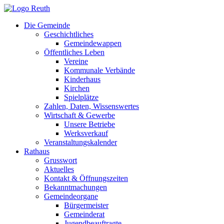
Zum
Inhalt
Die Gemeinde
springen
Geschichtliches
Gemeindewappen
Öffentliches Leben
Vereine
Kommunale Verbände
Kinderhaus
Kirchen
Spielplätze
Zahlen, Daten, Wissenswertes
Wirtschaft & Gewerbe
Unsere Betriebe
Werksverkauf
Veranstaltungskalender
Rathaus
Grusswort
Aktuelles
Kontakt & Öffnungszeiten
Bekanntmachungen
Gemeindeorgane
Bürgermeister
Gemeinderat
Jugendbeauftragte