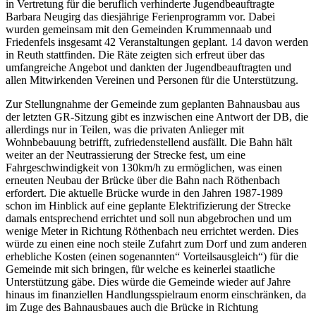
in Vertretung für die beruflich verhinderte Jugendbeauftragte
Barbara Neugirg das diesjährige Ferienprogramm vor. Dabei
wurden gemeinsam mit den Gemeinden Krummennaab und
Friedenfels insgesamt 42 Veranstaltungen geplant. 14 davon werden
in Reuth stattfinden. Die Räte zeigten sich erfreut über das
umfangreiche Angebot und dankten der Jugendbeauftragten und
allen Mitwirkenden Vereinen und Personen für die Unterstützung.
Zur Stellungnahme der Gemeinde zum geplanten Bahnausbau aus
der letzten GR-Sitzung gibt es inzwischen eine Antwort der DB, die
allerdings nur in Teilen, was die privaten Anlieger mit
Wohnbebauung betrifft, zufriedenstellend ausfällt. Die Bahn hält
weiter an der Neutrassierung der Strecke fest, um eine
Fahrgeschwindigkeit von 130km/h zu ermöglichen, was einen
erneuten Neubau der Brücke über die Bahn nach Röthenbach
erfordert. Die aktuelle Brücke wurde in den Jahren 1987-1989
schon im Hinblick auf eine geplante Elektrifizierung der Strecke
damals entsprechend errichtet und soll nun abgebrochen und um
wenige Meter in Richtung Röthenbach neu errichtet werden. Dies
würde zu einen eine noch steile Zufahrt zum Dorf und zum anderen
erhebliche Kosten (einen sogenannten“ Vorteilsausgleich“) für die
Gemeinde mit sich bringen, für welche es keinerlei staatliche
Unterstützung gäbe. Dies würde die Gemeinde wieder auf Jahre
hinaus im finanziellen Handlungsspielraum enorm einschränken, da
im Zuge des Bahnausbaues auch die Brücke in Richtung