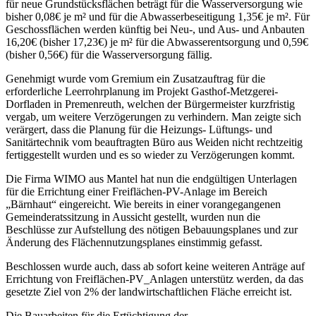
für neue Grundstücksflächen beträgt für die Wasserversorgung wie
bisher 0,08€ je m² und für die Abwasserbeseitigung 1,35€ je m². Für
Geschossflächen werden künftig bei Neu-, und Aus- und Anbauten
16,20€ (bisher 17,23€) je m² für die Abwasserentsorgung und 0,59€
(bisher 0,56€) für die Wasserversorgung fällig.
Genehmigt wurde vom Gremium ein Zusatzauftrag für die
erforderliche Leerrohrplanung im Projekt Gasthof-Metzgerei-
Dorfladen in Premenreuth, welchen der Bürgermeister kurzfristig
vergab, um weitere Verzögerungen zu verhindern. Man zeigte sich
verärgert, dass die Planung für die Heizungs- Lüftungs- und
Sanitärtechnik vom beauftragten Büro aus Weiden nicht rechtzeitig
fertiggestellt wurden und es so wieder zu Verzögerungen kommt.
Die Firma WIMO aus Mantel hat nun die endgültigen Unterlagen
für die Errichtung einer Freiflächen-PV-Anlage im Bereich
„Bärnhaut“ eingereicht. Wie bereits in einer vorangegangenen
Gemeinderatssitzung in Aussicht gestellt, wurden nun die
Beschlüsse zur Aufstellung des nötigen Bebauungsplanes und zur
Änderung des Flächennutzungsplanes einstimmig gefasst.
Beschlossen wurde auch, dass ab sofort keine weiteren Anträge auf
Errichtung von Freiflächen-PV_Anlagen unterstütz werden, da das
gesetzte Ziel von 2% der landwirtschaftlichen Fläche erreicht ist.
Die Bauarbeiten für die Ertüchtigung der