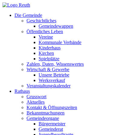
Zum
Inhalt
Die Gemeinde
springen
Geschichtliches
Gemeindewappen
Öffentliches Leben
Vereine
Kommunale Verbände
Kinderhaus
Kirchen
Spielplätze
Zahlen, Daten, Wissenswertes
Wirtschaft & Gewerbe
Unsere Betriebe
Werksverkauf
Veranstaltungskalender
Rathaus
Grusswort
Aktuelles
Kontakt & Öffnungszeiten
Bekanntmachungen
Gemeindeorgane
Bürgermeister
Gemeinderat
Jugendbeauftragte