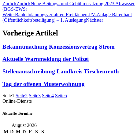
Zurück
Zurück
Neue Beitrags- und Gebührensatzung 2023 Abwasser
(BGS-EWS)
Weiter
Bauleitplanungsverfahren Freiflächen-PV-Anlage Bärenhaut
(Öffentlichkeitsbeteiligung) – 1. Auslegung
Nächster
Vorherige Artikel
Bekanntmachung Konzessionsvertrag Strom
Aktuelle Warnmeldung der Polizei
Stellenausschreibung Landkreis Tirschenreuth
Tag der offenen Musterwohnung
Seite
1
Seite
2
Seite
3
Seite
4
Seite
5
Online-Dienste
Aktuelle Termine
August 2026
M
D
M
D
F
S
S