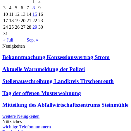
1
2
3
4
5
6
7
8
9
10
11
12
13
14
15
16
17
18
19
20
21
22
23
24
25
26
27
28
29
30
31
« Juli
Sep. »
Neuigkeiten
Bekanntmachung Konzessionsvertrag Strom
Aktuelle Warnmeldung der Polizei
Stellenausschreibung Landkreis Tirschenreuth
Tag der offenen Musterwohnung
Mitteilung des Abfallwirtschaftszentrums Steinmühle
weitere Neuigkeiten
Nützliches
wichtige Telefonnummern