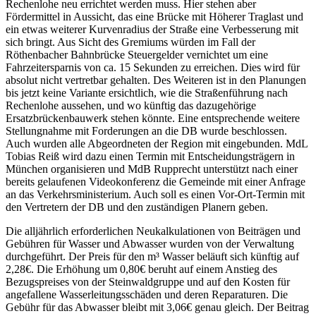
Rechenlohe neu errichtet werden muss. Hier stehen aber
Fördermittel in Aussicht, das eine Brücke mit Höherer Traglast und
ein etwas weiterer Kurvenradius der Straße eine Verbesserung mit
sich bringt. Aus Sicht des Gremiums würden im Fall der
Röthenbacher Bahnbrücke Steuergelder vernichtet um eine
Fahrzeitersparnis von ca. 15 Sekunden zu erreichen. Dies wird für
absolut nicht vertretbar gehalten. Des Weiteren ist in den Planungen
bis jetzt keine Variante ersichtlich, wie die Straßenführung nach
Rechenlohe aussehen, und wo künftig das dazugehörige
Ersatzbrückenbauwerk stehen könnte. Eine entsprechende weitere
Stellungnahme mit Forderungen an die DB wurde beschlossen.
Auch wurden alle Abgeordneten der Region mit eingebunden. MdL
Tobias Reiß wird dazu einen Termin mit Entscheidungsträgern in
München organisieren und MdB Rupprecht unterstützt nach einer
bereits gelaufenen Videokonferenz die Gemeinde mit einer Anfrage
an das Verkehrsministerium. Auch soll es einen Vor-Ort-Termin mit
den Vertretern der DB und den zuständigen Planern geben.
Die alljährlich erforderlichen Neukalkulationen von Beiträgen und
Gebühren für Wasser und Abwasser wurden von der Verwaltung
durchgeführt. Der Preis für den m³ Wasser beläuft sich künftig auf
2,28€. Die Erhöhung um 0,80€ beruht auf einem Anstieg des
Bezugspreises von der Steinwaldgruppe und auf den Kosten für
angefallene Wasserleitungsschäden und deren Reparaturen. Die
Gebühr für das Abwasser bleibt mit 3,06€ genau gleich. Der Beitrag