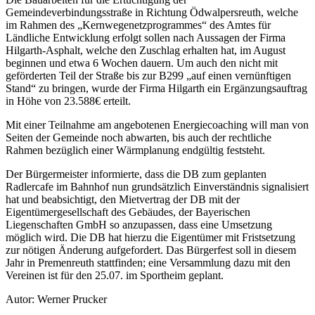
Gemeindeverbindungsstraße in Richtung Ödwalpersreuth, welche
im Rahmen des „Kernwegenetzprogrammes“ des Amtes für
Ländliche Entwicklung erfolgt sollen nach Aussagen der Firma
Hilgarth-Asphalt, welche den Zuschlag erhalten hat, im August
beginnen und etwa 6 Wochen dauern. Um auch den nicht mit
geförderten Teil der Straße bis zur B299 „auf einen vernünftigen
Stand“ zu bringen, wurde der Firma Hilgarth ein Ergänzungsauftrag
in Höhe von 23.588€ erteilt.
Mit einer Teilnahme am angebotenen Energiecoaching will man von
Seiten der Gemeinde noch abwarten, bis auch der rechtliche
Rahmen bezüglich einer Wärmplanung endgültig feststeht.
Der Bürgermeister informierte, dass die DB zum geplanten
Radlercafe im Bahnhof nun grundsätzlich Einverständnis signalisiert
hat und beabsichtigt, den Mietvertrag der DB mit der
Eigentümergesellschaft des Gebäudes, der Bayerischen
Liegenschaften GmbH so anzupassen, dass eine Umsetzung
möglich wird. Die DB hat hierzu die Eigentümer mit Fristsetzung
zur nötigen Änderung aufgefordert. Das Bürgerfest soll in diesem
Jahr in Premenreuth stattfinden; eine Versammlung dazu mit den
Vereinen ist für den 25.07. im Sportheim geplant.
Autor: Werner Prucker