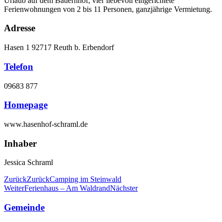
Urlaub auf dem Bauernhof, vier liebevoll eingerichtete
Ferienwohnungen von 2 bis 11 Personen, ganzjährige Vermietung.
Adresse
Hasen 1 92717 Reuth b. Erbendorf
Telefon
09683 877
Homepage
www.hasenhof-schraml.de
Inhaber
Jessica Schraml
Zurück
Zurück
Camping im Steinwald
Weiter
Ferienhaus – Am Waldrand
Nächster
Gemeinde