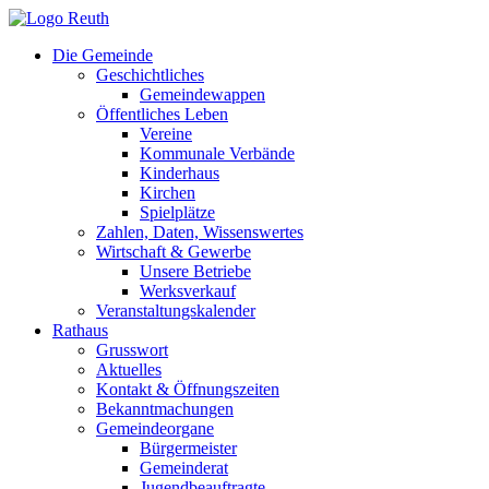
Zum
Inhalt
Die Gemeinde
springen
Geschichtliches
Gemeindewappen
Öffentliches Leben
Vereine
Kommunale Verbände
Kinderhaus
Kirchen
Spielplätze
Zahlen, Daten, Wissenswertes
Wirtschaft & Gewerbe
Unsere Betriebe
Werksverkauf
Veranstaltungskalender
Rathaus
Grusswort
Aktuelles
Kontakt & Öffnungszeiten
Bekanntmachungen
Gemeindeorgane
Bürgermeister
Gemeinderat
Jugendbeauftragte