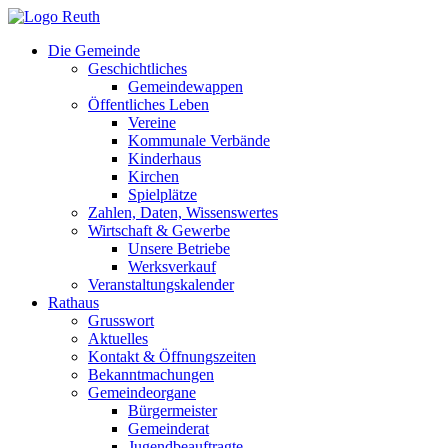
Zum
Inhalt
Die Gemeinde
springen
Geschichtliches
Gemeindewappen
Öffentliches Leben
Vereine
Kommunale Verbände
Kinderhaus
Kirchen
Spielplätze
Zahlen, Daten, Wissenswertes
Wirtschaft & Gewerbe
Unsere Betriebe
Werksverkauf
Veranstaltungskalender
Rathaus
Grusswort
Aktuelles
Kontakt & Öffnungszeiten
Bekanntmachungen
Gemeindeorgane
Bürgermeister
Gemeinderat
Jugendbeauftragte