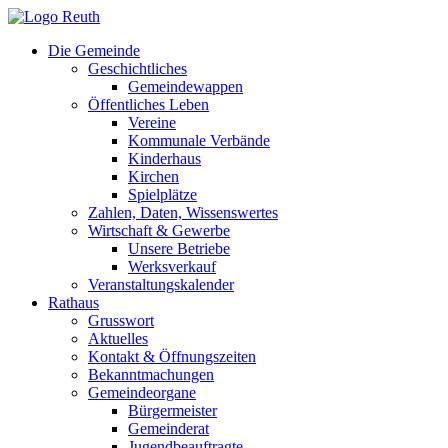
Zum
Inhalt
Die Gemeinde
springen
Geschichtliches
Gemeindewappen
Öffentliches Leben
Vereine
Kommunale Verbände
Kinderhaus
Kirchen
Spielplätze
Zahlen, Daten, Wissenswertes
Wirtschaft & Gewerbe
Unsere Betriebe
Werksverkauf
Veranstaltungskalender
Rathaus
Grusswort
Aktuelles
Kontakt & Öffnungszeiten
Bekanntmachungen
Gemeindeorgane
Bürgermeister
Gemeinderat
Jugendbeauftragte