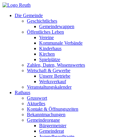
Zum
Inhalt
Die Gemeinde
springen
Geschichtliches
Gemeindewappen
Öffentliches Leben
Vereine
Kommunale Verbände
Kinderhaus
Kirchen
Spielplätze
Zahlen, Daten, Wissenswertes
Wirtschaft & Gewerbe
Unsere Betriebe
Werksverkauf
Veranstaltungskalender
Rathaus
Grusswort
Aktuelles
Kontakt & Öffnungszeiten
Bekanntmachungen
Gemeindeorgane
Bürgermeister
Gemeinderat
Jugendbeauftragte