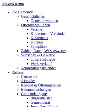
Zum
Inhalt
Die Gemeinde
springen
Geschichtliches
Gemeindewappen
Öffentliches Leben
Vereine
Kommunale Verbände
Kinderhaus
Kirchen
Spielplätze
Zahlen, Daten, Wissenswertes
Wirtschaft & Gewerbe
Unsere Betriebe
Werksverkauf
Veranstaltungskalender
Rathaus
Grusswort
Aktuelles
Kontakt & Öffnungszeiten
Bekanntmachungen
Gemeindeorgane
Bürgermeister
Gemeinderat
Jugendbeauftragte