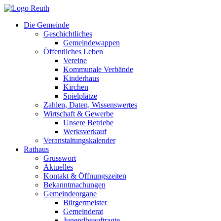
Zum
Inhalt
Die Gemeinde
springen
Geschichtliches
Gemeindewappen
Öffentliches Leben
Vereine
Kommunale Verbände
Kinderhaus
Kirchen
Spielplätze
Zahlen, Daten, Wissenswertes
Wirtschaft & Gewerbe
Unsere Betriebe
Werksverkauf
Veranstaltungskalender
Rathaus
Grusswort
Aktuelles
Kontakt & Öffnungszeiten
Bekanntmachungen
Gemeindeorgane
Bürgermeister
Gemeinderat
Jugendbeauftragte