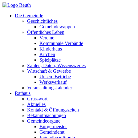
Zum
Inhalt
Die Gemeinde
springen
Geschichtliches
Gemeindewappen
Öffentliches Leben
Vereine
Kommunale Verbände
Kinderhaus
Kirchen
Spielplätze
Zahlen, Daten, Wissenswertes
Wirtschaft & Gewerbe
Unsere Betriebe
Werksverkauf
Veranstaltungskalender
Rathaus
Grusswort
Aktuelles
Kontakt & Öffnungszeiten
Bekanntmachungen
Gemeindeorgane
Bürgermeister
Gemeinderat
Jugendbeauftragte