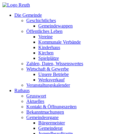
Zum
Inhalt
Die Gemeinde
springen
Geschichtliches
Gemeindewappen
Öffentliches Leben
Vereine
Kommunale Verbände
Kinderhaus
Kirchen
Spielplätze
Zahlen, Daten, Wissenswertes
Wirtschaft & Gewerbe
Unsere Betriebe
Werksverkauf
Veranstaltungskalender
Rathaus
Grusswort
Aktuelles
Kontakt & Öffnungszeiten
Bekanntmachungen
Gemeindeorgane
Bürgermeister
Gemeinderat
Jugendbeauftragte