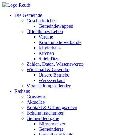
Zum
Inhalt
Die Gemeinde
springen
Geschichtliches
Gemeindewappen
Öffentliches Leben
Vereine
Kommunale Verbände
Kinderhaus
Kirchen
Spielplätze
Zahlen, Daten, Wissenswertes
Wirtschaft & Gewerbe
Unsere Betriebe
Werksverkauf
Veranstaltungskalender
Rathaus
Grusswort
Aktuelles
Kontakt & Öffnungszeiten
Bekanntmachungen
Gemeindeorgane
Bürgermeister
Gemeinderat
Jugendbeauftragte