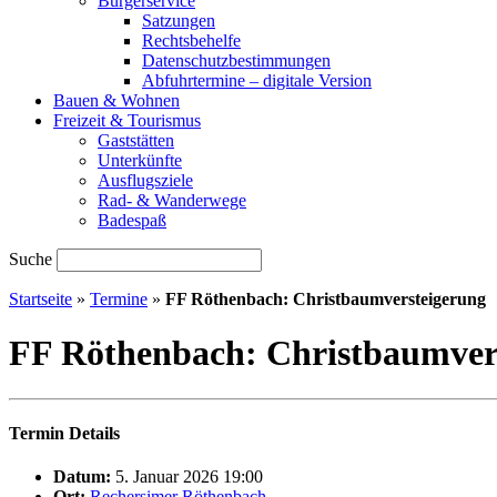
Bürgerservice
Satzungen
Rechtsbehelfe
Datenschutzbestimmungen
Abfuhrtermine – digitale Version
Bauen & Wohnen
Freizeit & Tourismus
Gaststätten
Unterkünfte
Ausflugsziele
Rad- & Wanderwege
Badespaß
Suche
Startseite
»
Termine
»
FF Röthenbach: Christbaumversteigerung
FF Röthenbach: Christbaumver
Termin Details
Datum:
5. Januar 2026 19:00
Ort:
Rechersimer Röthenbach