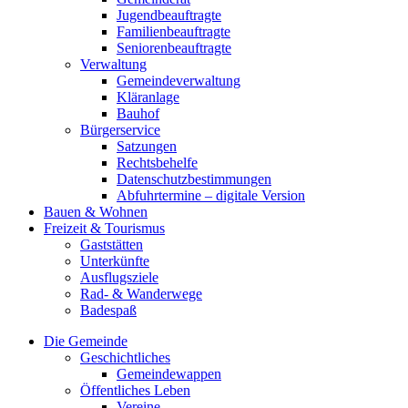
Jugendbeauftragte
Familienbeauftragte
Seniorenbeauftragte
Verwaltung
Gemeindeverwaltung
Kläranlage
Bauhof
Bürgerservice
Satzungen
Rechtsbehelfe
Datenschutzbestimmungen
Abfuhrtermine – digitale Version
Bauen & Wohnen
Freizeit & Tourismus
Gaststätten
Unterkünfte
Ausflugsziele
Rad- & Wanderwege
Badespaß
Die Gemeinde
Geschichtliches
Gemeindewappen
Öffentliches Leben
Vereine