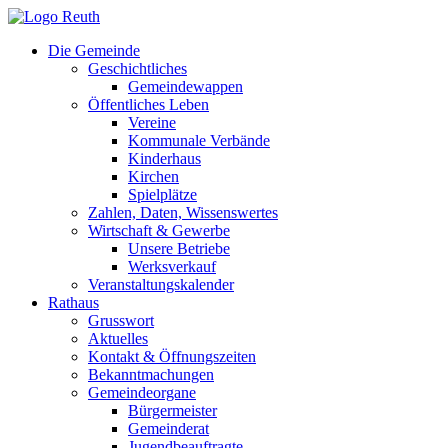
Zum
Inhalt
Die Gemeinde
springen
Geschichtliches
Gemeindewappen
Öffentliches Leben
Vereine
Kommunale Verbände
Kinderhaus
Kirchen
Spielplätze
Zahlen, Daten, Wissenswertes
Wirtschaft & Gewerbe
Unsere Betriebe
Werksverkauf
Veranstaltungskalender
Rathaus
Grusswort
Aktuelles
Kontakt & Öffnungszeiten
Bekanntmachungen
Gemeindeorgane
Bürgermeister
Gemeinderat
Jugendbeauftragte