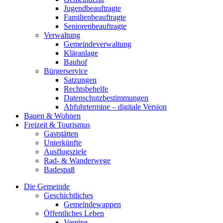
Jugendbeauftragte
Familienbeauftragte
Seniorenbeauftragte
Verwaltung
Gemeindeverwaltung
Kläranlage
Bauhof
Bürgerservice
Satzungen
Rechtsbehelfe
Datenschutzbestimmungen
Abfuhrtermine – digitale Version
Bauen & Wohnen
Freizeit & Tourismus
Gaststätten
Unterkünfte
Ausflugsziele
Rad- & Wanderwege
Badespaß
Die Gemeinde
Geschichtliches
Gemeindewappen
Öffentliches Leben
Vereine