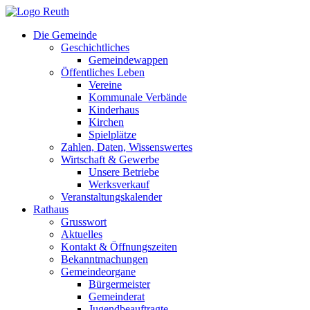
Zum
Inhalt
Die Gemeinde
springen
Geschichtliches
Gemeindewappen
Öffentliches Leben
Vereine
Kommunale Verbände
Kinderhaus
Kirchen
Spielplätze
Zahlen, Daten, Wissenswertes
Wirtschaft & Gewerbe
Unsere Betriebe
Werksverkauf
Veranstaltungskalender
Rathaus
Grusswort
Aktuelles
Kontakt & Öffnungszeiten
Bekanntmachungen
Gemeindeorgane
Bürgermeister
Gemeinderat
Jugendbeauftragte