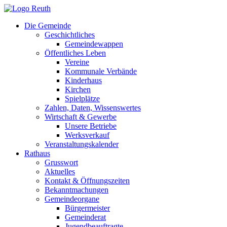
Zum
Inhalt
Die Gemeinde
springen
Geschichtliches
Gemeindewappen
Öffentliches Leben
Vereine
Kommunale Verbände
Kinderhaus
Kirchen
Spielplätze
Zahlen, Daten, Wissenswertes
Wirtschaft & Gewerbe
Unsere Betriebe
Werksverkauf
Veranstaltungskalender
Rathaus
Grusswort
Aktuelles
Kontakt & Öffnungszeiten
Bekanntmachungen
Gemeindeorgane
Bürgermeister
Gemeinderat
Jugendbeauftragte