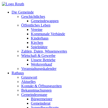
Zum
Inhalt
Die Gemeinde
springen
Geschichtliches
Gemeindewappen
Öffentliches Leben
Vereine
Kommunale Verbände
Kinderhaus
Kirchen
Spielplätze
Zahlen, Daten, Wissenswertes
Wirtschaft & Gewerbe
Unsere Betriebe
Werksverkauf
Veranstaltungskalender
Rathaus
Grusswort
Aktuelles
Kontakt & Öffnungszeiten
Bekanntmachungen
Gemeindeorgane
Bürgermeister
Gemeinderat
Jugendbeauftragte