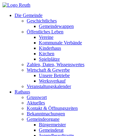
Zum
Inhalt
Die Gemeinde
springen
Geschichtliches
Gemeindewappen
Öffentliches Leben
Vereine
Kommunale Verbände
Kinderhaus
Kirchen
Spielplätze
Zahlen, Daten, Wissenswertes
Wirtschaft & Gewerbe
Unsere Betriebe
Werksverkauf
Veranstaltungskalender
Rathaus
Grusswort
Aktuelles
Kontakt & Öffnungszeiten
Bekanntmachungen
Gemeindeorgane
Bürgermeister
Gemeinderat
Jugendbeauftragte