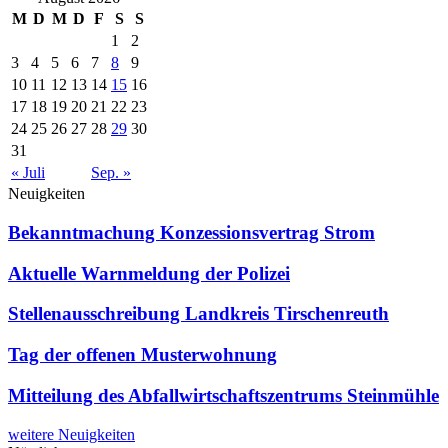
M
D
M
D
F
S
S
1
2
3
4
5
6
7
8
9
10
11
12
13
14
15
16
17
18
19
20
21
22
23
24
25
26
27
28
29
30
31
« Juli
Sep. »
Neuigkeiten
Bekanntmachung Konzessionsvertrag Strom
Aktuelle Warnmeldung der Polizei
Stellenausschreibung Landkreis Tirschenreuth
Tag der offenen Musterwohnung
Mitteilung des Abfallwirtschaftszentrums Steinmühle
weitere Neuigkeiten