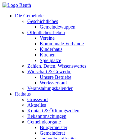
Zum
Inhalt
Die Gemeinde
springen
Geschichtliches
Gemeindewappen
Öffentliches Leben
Vereine
Kommunale Verbände
Kinderhaus
Kirchen
Spielplätze
Zahlen, Daten, Wissenswertes
Wirtschaft & Gewerbe
Unsere Betriebe
Werksverkauf
Veranstaltungskalender
Rathaus
Grusswort
Aktuelles
Kontakt & Öffnungszeiten
Bekanntmachungen
Gemeindeorgane
Bürgermeister
Gemeinderat
Jugendbeauftragte