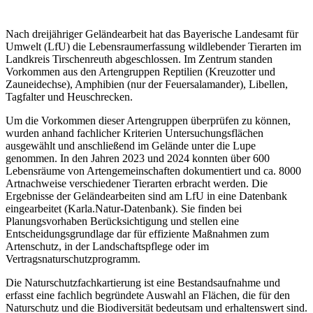
Nach dreijähriger Geländearbeit hat das Bayerische Landesamt für
Umwelt (LfU) die Lebensraumerfassung wildlebender Tierarten im
Landkreis Tirschenreuth abgeschlossen. Im Zentrum standen
Vorkommen aus den Artengruppen Reptilien (Kreuzotter und
Zauneidechse), Amphibien (nur der Feuersalamander), Libellen,
Tagfalter und Heuschrecken.
Um die Vorkommen dieser Artengruppen überprüfen zu können,
wurden anhand fachlicher Kriterien Untersuchungsflächen
ausgewählt und anschließend im Gelände unter die Lupe
genommen. In den Jahren 2023 und 2024 konnten über 600
Lebensräume von Artengemeinschaften dokumentiert und ca. 8000
Artnachweise verschiedener Tierarten erbracht werden. Die
Ergebnisse der Geländearbeiten sind am LfU in eine Datenbank
eingearbeitet (Karla.Natur-Datenbank). Sie finden bei
Planungsvorhaben Berücksichtigung und stellen eine
Entscheidungsgrundlage dar für effiziente Maßnahmen zum
Artenschutz, in der Landschaftspflege oder im
Vertragsnaturschutzprogramm.
Die Naturschutzfachkartierung ist eine Bestandsaufnahme und
erfasst eine fachlich begründete Auswahl an Flächen, die für den
Naturschutz und die Biodiversität bedeutsam und erhaltenswert sind.