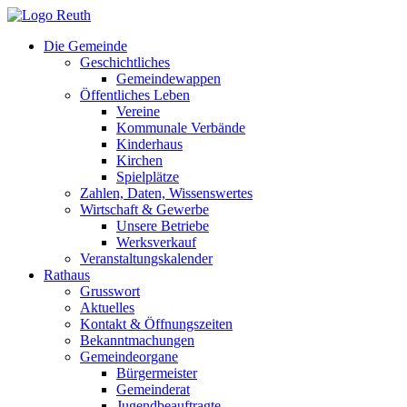
Zum
Inhalt
Die Gemeinde
springen
Geschichtliches
Gemeindewappen
Öffentliches Leben
Vereine
Kommunale Verbände
Kinderhaus
Kirchen
Spielplätze
Zahlen, Daten, Wissenswertes
Wirtschaft & Gewerbe
Unsere Betriebe
Werksverkauf
Veranstaltungskalender
Rathaus
Grusswort
Aktuelles
Kontakt & Öffnungszeiten
Bekanntmachungen
Gemeindeorgane
Bürgermeister
Gemeinderat
Jugendbeauftragte