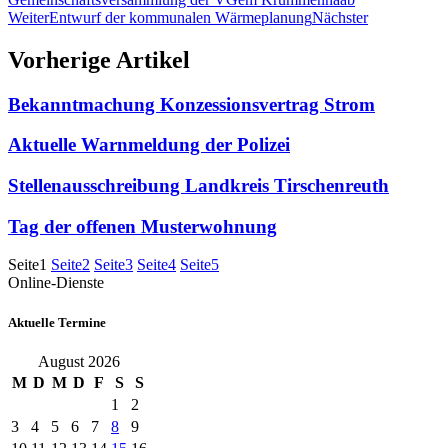
Weiter
Entwurf der kommunalen Wärmeplanung
Nächster
Vorherige Artikel
Bekanntmachung Konzessionsvertrag Strom
Aktuelle Warnmeldung der Polizei
Stellenausschreibung Landkreis Tirschenreuth
Tag der offenen Musterwohnung
Seite
1
Seite
2
Seite
3
Seite
4
Seite
5
Online-Dienste
Aktuelle Termine
August 2026
M
D
M
D
F
S
S
1
2
3
4
5
6
7
8
9