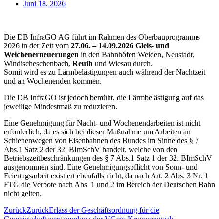
Juni 18, 2026
Die DB InfraGO AG führt im Rahmen des Oberbauprogramms
2026 in der Zeit vom
27.06. – 14.09.2026 Gleis- und
Weichenerneuerungen
in den Bahnhöfen Weiden, Neustadt,
Windischeschenbach,
Reuth
und Wiesau durch.
Somit wird es zu Lärmbelästigungen auch während der Nachtzeit
und an Wochenenden kommen.
Die DB InfraGO ist jedoch bemüht, die Lärmbelästigung auf das
jeweilige Mindestmaß zu reduzieren.
Eine Genehmigung für Nacht- und Wochenendarbeiten ist nicht
erforderlich, da es sich bei dieser Maßnahme um Arbeiten an
Schienenwegen von Eisenbahnen des Bundes im Sinne des § 7
Abs.1 Satz 2 der 32. BImSchV handelt, welche von den
Betriebszeitbeschränkungen des § 7 Abs.1 Satz 1 der 32. BImSchV
ausgenommen sind. Eine Genehmigungspflicht von Sonn- und
Feiertagsarbeit existiert ebenfalls nicht, da nach Art. 2 Abs. 3 Nr. 1
FTG die Verbote nach Abs. 1 und 2 im Bereich der Deutschen Bahn
nicht gelten.
Zurück
Zurück
Erlass der Geschäftsordnung für die
Gemeinschaftsversammlung der VGem Krummennaab