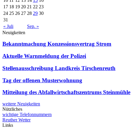
10
11
12
13
14
15
16
17
18
19
20
21
22
23
24
25
26
27
28
29
30
31
« Juli
Sep. »
Neuigkeiten
Bekanntmachung Konzessionsvertrag Strom
Aktuelle Warnmeldung der Polizei
Stellenausschreibung Landkreis Tirschenreuth
Tag der offenen Musterwohnung
Mitteilung des Abfallwirtschaftszentrums Steinmühle
weitere Neuigkeiten
Nützliches
wichtige Telefonnummern
Reuther Wetter
Links