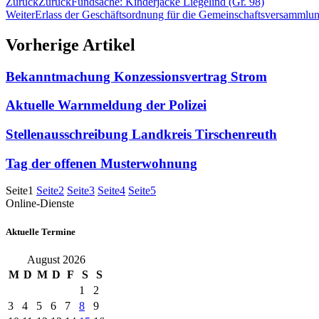
Zurück
Zurück
Fundsache: Kinderjacke Liegelind (Gr. 98)
Weiter
Erlass der Geschäftsordnung für die Gemeinschaftsversamm
Vorherige Artikel
Bekanntmachung Konzessionsvertrag Strom
Aktuelle Warnmeldung der Polizei
Stellenausschreibung Landkreis Tirschenreuth
Tag der offenen Musterwohnung
Seite
1
Seite
2
Seite
3
Seite
4
Seite
5
Online-Dienste
Aktuelle Termine
August 2026
M
D
M
D
F
S
S
1
2
3
4
5
6
7
8
9