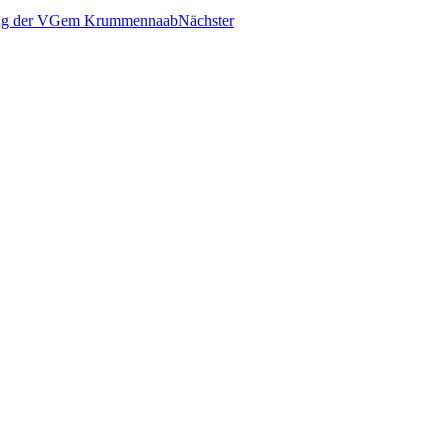
lung der VGem Krummennaab
Nächster