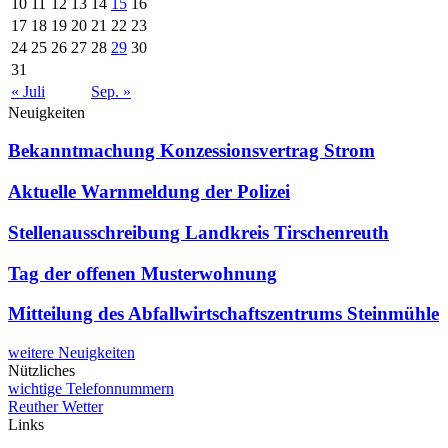
10
11
12
13
14
15
16
17
18
19
20
21
22
23
24
25
26
27
28
29
30
31
« Juli
Sep. »
Neuigkeiten
Bekanntmachung Konzessionsvertrag Strom
Aktuelle Warnmeldung der Polizei
Stellenausschreibung Landkreis Tirschenreuth
Tag der offenen Musterwohnung
Mitteilung des Abfallwirtschaftszentrums Steinmühle
weitere Neuigkeiten
Nützliches
wichtige Telefonnummern
Reuther Wetter
Links