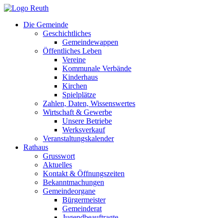
Zum
Inhalt
Die Gemeinde
springen
Geschichtliches
Gemeindewappen
Öffentliches Leben
Vereine
Kommunale Verbände
Kinderhaus
Kirchen
Spielplätze
Zahlen, Daten, Wissenswertes
Wirtschaft & Gewerbe
Unsere Betriebe
Werksverkauf
Veranstaltungskalender
Rathaus
Grusswort
Aktuelles
Kontakt & Öffnungszeiten
Bekanntmachungen
Gemeindeorgane
Bürgermeister
Gemeinderat
Jugendbeauftragte