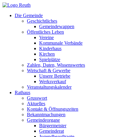
Zum
Inhalt
Die Gemeinde
springen
Geschichtliches
Gemeindewappen
Öffentliches Leben
Vereine
Kommunale Verbände
Kinderhaus
Kirchen
Spielplätze
Zahlen, Daten, Wissenswertes
Wirtschaft & Gewerbe
Unsere Betriebe
Werksverkauf
Veranstaltungskalender
Rathaus
Grusswort
Aktuelles
Kontakt & Öffnungszeiten
Bekanntmachungen
Gemeindeorgane
Bürgermeister
Gemeinderat
Jugendbeauftragte