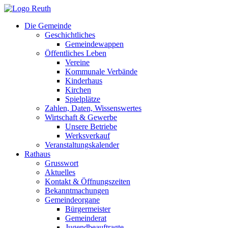
Zum
Inhalt
Die Gemeinde
springen
Geschichtliches
Gemeindewappen
Öffentliches Leben
Vereine
Kommunale Verbände
Kinderhaus
Kirchen
Spielplätze
Zahlen, Daten, Wissenswertes
Wirtschaft & Gewerbe
Unsere Betriebe
Werksverkauf
Veranstaltungskalender
Rathaus
Grusswort
Aktuelles
Kontakt & Öffnungszeiten
Bekanntmachungen
Gemeindeorgane
Bürgermeister
Gemeinderat
Jugendbeauftragte