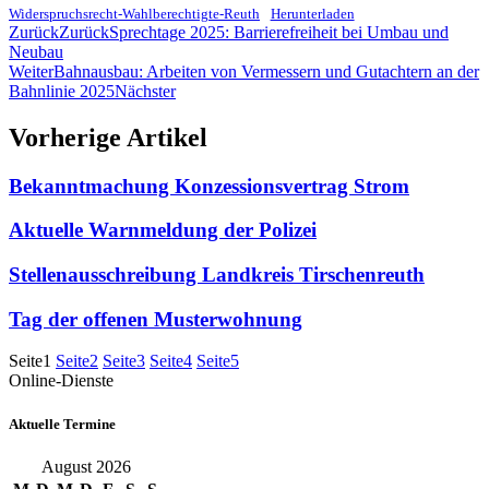
Widerspruchsrecht-Wahlberechtigte-Reuth
Herunterladen
Zurück
Zurück
Sprechtage 2025: Barrierefreiheit bei Umbau und
Neubau
Weiter
Bahnausbau: Arbeiten von Vermessern und Gutachtern an der
Bahnlinie 2025
Nächster
Vorherige Artikel
Bekanntmachung Konzessionsvertrag Strom
Aktuelle Warnmeldung der Polizei
Stellenausschreibung Landkreis Tirschenreuth
Tag der offenen Musterwohnung
Seite
1
Seite
2
Seite
3
Seite
4
Seite
5
Online-Dienste
Aktuelle Termine
August 2026