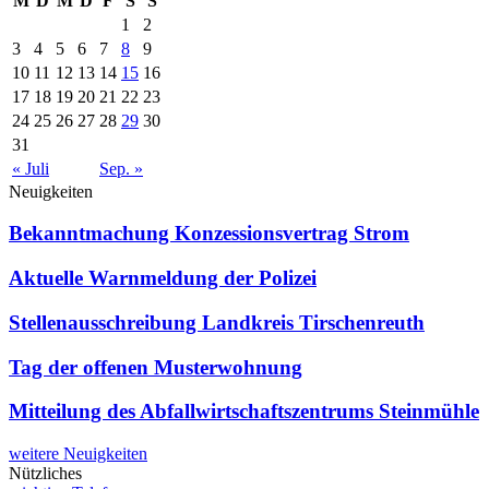
M
D
M
D
F
S
S
1
2
3
4
5
6
7
8
9
10
11
12
13
14
15
16
17
18
19
20
21
22
23
24
25
26
27
28
29
30
31
« Juli
Sep. »
Neuigkeiten
Bekanntmachung Konzessionsvertrag Strom
Aktuelle Warnmeldung der Polizei
Stellenausschreibung Landkreis Tirschenreuth
Tag der offenen Musterwohnung
Mitteilung des Abfallwirtschaftszentrums Steinmühle
weitere Neuigkeiten
Nützliches