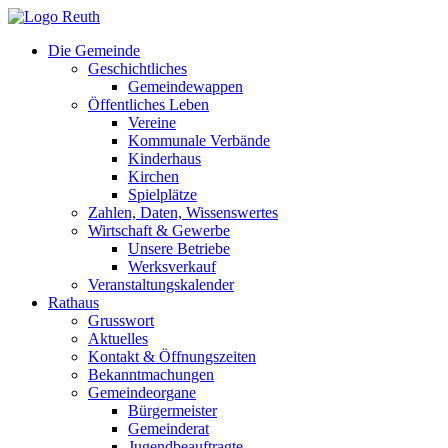
Zum
Inhalt
Die Gemeinde
springen
Geschichtliches
Gemeindewappen
Öffentliches Leben
Vereine
Kommunale Verbände
Kinderhaus
Kirchen
Spielplätze
Zahlen, Daten, Wissenswertes
Wirtschaft & Gewerbe
Unsere Betriebe
Werksverkauf
Veranstaltungskalender
Rathaus
Grusswort
Aktuelles
Kontakt & Öffnungszeiten
Bekanntmachungen
Gemeindeorgane
Bürgermeister
Gemeinderat
Jugendbeauftragte