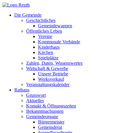
Zum
Inhalt
Die Gemeinde
springen
Geschichtliches
Gemeindewappen
Öffentliches Leben
Vereine
Kommunale Verbände
Kinderhaus
Kirchen
Spielplätze
Zahlen, Daten, Wissenswertes
Wirtschaft & Gewerbe
Unsere Betriebe
Werksverkauf
Veranstaltungskalender
Rathaus
Grusswort
Aktuelles
Kontakt & Öffnungszeiten
Bekanntmachungen
Gemeindeorgane
Bürgermeister
Gemeinderat
Jugendbeauftragte