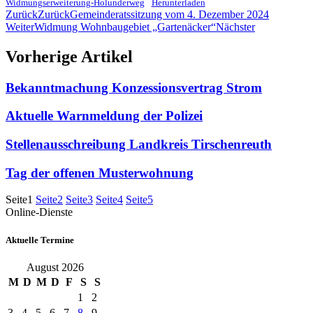
Widmungserweiterung-Holunderweg
Herunterladen
Zurück
Zurück
Gemeinderatssitzung vom 4. Dezember 2024
Weiter
Widmung Wohnbaugebiet „Gartenäcker“
Nächster
Vorherige Artikel
Bekanntmachung Konzessionsvertrag Strom
Aktuelle Warnmeldung der Polizei
Stellenausschreibung Landkreis Tirschenreuth
Tag der offenen Musterwohnung
Seite
1
Seite
2
Seite
3
Seite
4
Seite
5
Online-Dienste
Aktuelle Termine
August 2026
M
D
M
D
F
S
S
1
2
3
4
5
6
7
8
9