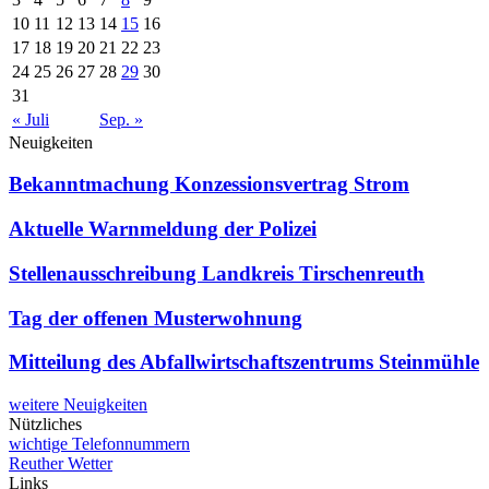
10
11
12
13
14
15
16
17
18
19
20
21
22
23
24
25
26
27
28
29
30
31
« Juli
Sep. »
Neuigkeiten
Bekanntmachung Konzessionsvertrag Strom
Aktuelle Warnmeldung der Polizei
Stellenausschreibung Landkreis Tirschenreuth
Tag der offenen Musterwohnung
Mitteilung des Abfallwirtschaftszentrums Steinmühle
weitere Neuigkeiten
Nützliches
wichtige Telefonnummern
Reuther Wetter
Links