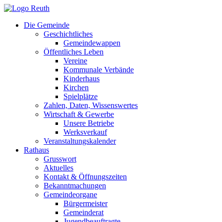
Zum
Inhalt
Die Gemeinde
springen
Geschichtliches
Gemeindewappen
Öffentliches Leben
Vereine
Kommunale Verbände
Kinderhaus
Kirchen
Spielplätze
Zahlen, Daten, Wissenswertes
Wirtschaft & Gewerbe
Unsere Betriebe
Werksverkauf
Veranstaltungskalender
Rathaus
Grusswort
Aktuelles
Kontakt & Öffnungszeiten
Bekanntmachungen
Gemeindeorgane
Bürgermeister
Gemeinderat
Jugendbeauftragte