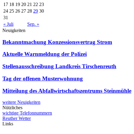
17
18
19
20
21
22
23
24
25
26
27
28
29
30
31
« Juli
Sep. »
Neuigkeiten
Bekanntmachung Konzessionsvertrag Strom
Aktuelle Warnmeldung der Polizei
Stellenausschreibung Landkreis Tirschenreuth
Tag der offenen Musterwohnung
Mitteilung des Abfallwirtschaftszentrums Steinmühle
weitere Neuigkeiten
Nützliches
wichtige Telefonnummern
Reuther Wetter
Links