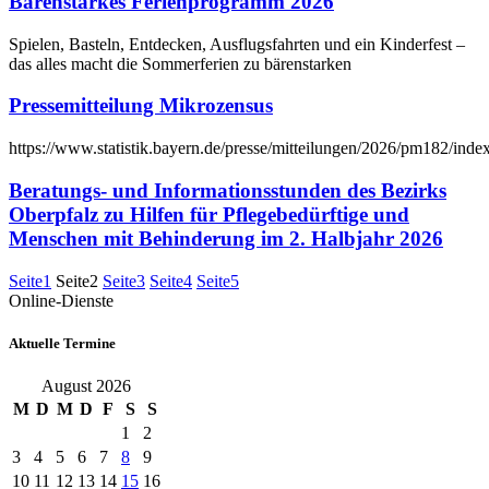
Bärenstarkes Ferienprogramm 2026
Spielen, Basteln, Entdecken, Ausflugsfahrten und ein Kinderfest –
das alles macht die Sommerferien zu bärenstarken
Pressemitteilung Mikrozensus
https://www.statistik.bayern.de/presse/mitteilungen/2026/pm182/inde
Beratungs- und Informationsstunden des Bezirks
Oberpfalz zu Hilfen für Pflegebedürftige und
Menschen mit Behinderung im 2. Halbjahr 2026
Seite
1
Seite
2
Seite
3
Seite
4
Seite
5
Online-Dienste
Aktuelle Termine
August 2026
M
D
M
D
F
S
S
1
2
3
4
5
6
7
8
9
10
11
12
13
14
15
16