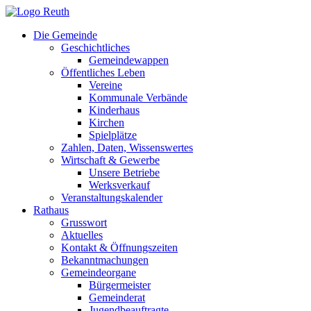
Zum
Inhalt
Die Gemeinde
springen
Geschichtliches
Gemeindewappen
Öffentliches Leben
Vereine
Kommunale Verbände
Kinderhaus
Kirchen
Spielplätze
Zahlen, Daten, Wissenswertes
Wirtschaft & Gewerbe
Unsere Betriebe
Werksverkauf
Veranstaltungskalender
Rathaus
Grusswort
Aktuelles
Kontakt & Öffnungszeiten
Bekanntmachungen
Gemeindeorgane
Bürgermeister
Gemeinderat
Jugendbeauftragte