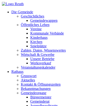
Zum
Inhalt
Die Gemeinde
springen
Geschichtliches
Gemeindewappen
Öffentliches Leben
Vereine
Kommunale Verbände
Kinderhaus
Kirchen
Spielplätze
Zahlen, Daten, Wissenswertes
Wirtschaft & Gewerbe
Unsere Betriebe
Werksverkauf
Veranstaltungskalender
Rathaus
Grusswort
Aktuelles
Kontakt & Öffnungszeiten
Bekanntmachungen
Gemeindeorgane
Bürgermeister
Gemeinderat
Jugendbeauftragte