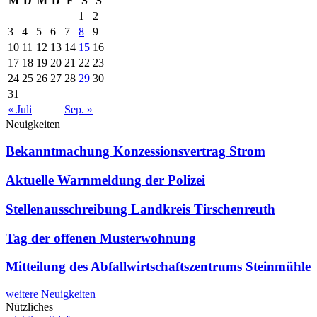
M
D
M
D
F
S
S
1
2
3
4
5
6
7
8
9
10
11
12
13
14
15
16
17
18
19
20
21
22
23
24
25
26
27
28
29
30
31
« Juli
Sep. »
Neuigkeiten
Bekanntmachung Konzessionsvertrag Strom
Aktuelle Warnmeldung der Polizei
Stellenausschreibung Landkreis Tirschenreuth
Tag der offenen Musterwohnung
Mitteilung des Abfallwirtschaftszentrums Steinmühle
weitere Neuigkeiten
Nützliches