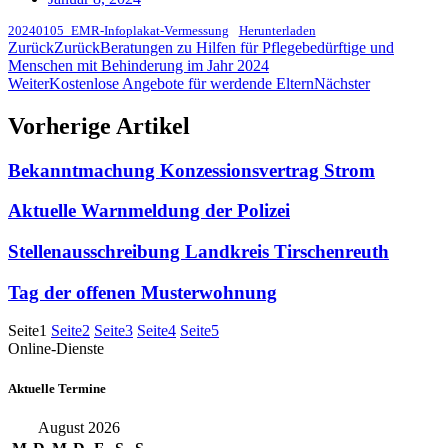
20240105_EMR-Infoplakat-Vermessung
Herunterladen
Zurück
Zurück
Beratungen zu Hilfen für Pflegebedürftige und
Menschen mit Behinderung im Jahr 2024
Weiter
Kostenlose Angebote für werdende Eltern
Nächster
Vorherige Artikel
Bekanntmachung Konzessionsvertrag Strom
Aktuelle Warnmeldung der Polizei
Stellenausschreibung Landkreis Tirschenreuth
Tag der offenen Musterwohnung
Seite
1
Seite
2
Seite
3
Seite
4
Seite
5
Online-Dienste
Aktuelle Termine
August 2026