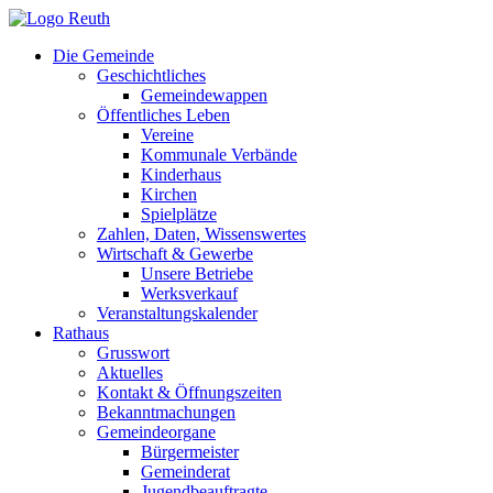
Zum
Inhalt
Die Gemeinde
springen
Geschichtliches
Gemeindewappen
Öffentliches Leben
Vereine
Kommunale Verbände
Kinderhaus
Kirchen
Spielplätze
Zahlen, Daten, Wissenswertes
Wirtschaft & Gewerbe
Unsere Betriebe
Werksverkauf
Veranstaltungskalender
Rathaus
Grusswort
Aktuelles
Kontakt & Öffnungszeiten
Bekanntmachungen
Gemeindeorgane
Bürgermeister
Gemeinderat
Jugendbeauftragte