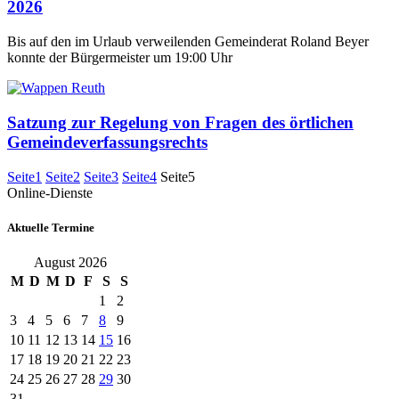
2026
Bis auf den im Urlaub verweilenden Gemeinderat Roland Beyer
konnte der Bürgermeister um 19:00 Uhr
Satzung zur Regelung von Fragen des örtlichen
Gemeindeverfassungsrechts
Seite
1
Seite
2
Seite
3
Seite
4
Seite
5
Online-Dienste
Aktuelle Termine
August 2026
M
D
M
D
F
S
S
1
2
3
4
5
6
7
8
9
10
11
12
13
14
15
16
17
18
19
20
21
22
23
24
25
26
27
28
29
30
31