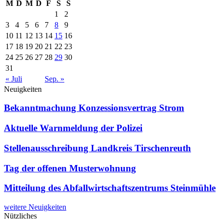
M
D
M
D
F
S
S
1
2
3
4
5
6
7
8
9
10
11
12
13
14
15
16
17
18
19
20
21
22
23
24
25
26
27
28
29
30
31
« Juli
Sep. »
Neuigkeiten
Bekanntmachung Konzessionsvertrag Strom
Aktuelle Warnmeldung der Polizei
Stellenausschreibung Landkreis Tirschenreuth
Tag der offenen Musterwohnung
Mitteilung des Abfallwirtschaftszentrums Steinmühle
weitere Neuigkeiten
Nützliches