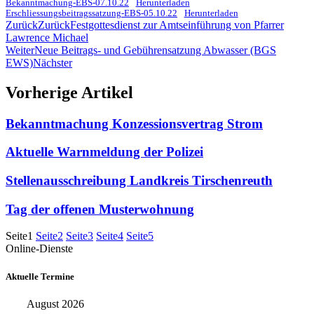
Bekanntmachung-EBS-07.10.22
Herunterladen
Erschliessungsbeitragssatzung-EBS-05.10.22
Herunterladen
Zurück
Zurück
Festgottesdienst zur Amtseinführung von Pfarrer
Lawrence Michael
Weiter
Neue Beitrags- und Gebührensatzung Abwasser (BGS
EWS)
Nächster
Vorherige Artikel
Bekanntmachung Konzessionsvertrag Strom
Aktuelle Warnmeldung der Polizei
Stellenausschreibung Landkreis Tirschenreuth
Tag der offenen Musterwohnung
Seite
1
Seite
2
Seite
3
Seite
4
Seite
5
Online-Dienste
Aktuelle Termine
August 2026