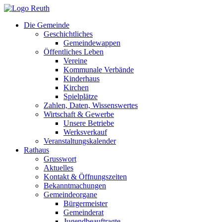
Zum
Inhalt
Die Gemeinde
springen
Geschichtliches
Gemeindewappen
Öffentliches Leben
Vereine
Kommunale Verbände
Kinderhaus
Kirchen
Spielplätze
Zahlen, Daten, Wissenswertes
Wirtschaft & Gewerbe
Unsere Betriebe
Werksverkauf
Veranstaltungskalender
Rathaus
Grusswort
Aktuelles
Kontakt & Öffnungszeiten
Bekanntmachungen
Gemeindeorgane
Bürgermeister
Gemeinderat
Jugendbeauftragte