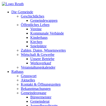
Zum
Inhalt
Die Gemeinde
springen
Geschichtliches
Gemeindewappen
Öffentliches Leben
Vereine
Kommunale Verbände
Kinderhaus
Kirchen
Spielplätze
Zahlen, Daten, Wissenswertes
Wirtschaft & Gewerbe
Unsere Betriebe
Werksverkauf
Veranstaltungskalender
Rathaus
Grusswort
Aktuelles
Kontakt & Öffnungszeiten
Bekanntmachungen
Gemeindeorgane
Bürgermeister
Gemeinderat
Jugendbeauftragte