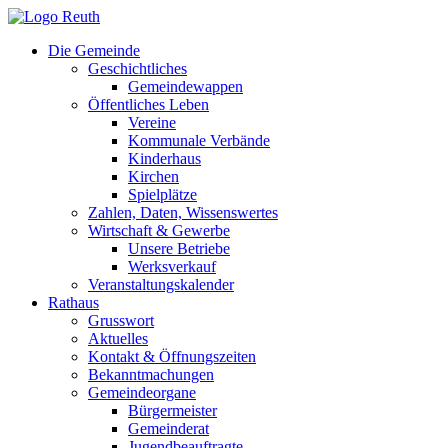
Zum
Inhalt
Die Gemeinde
springen
Geschichtliches
Gemeindewappen
Öffentliches Leben
Vereine
Kommunale Verbände
Kinderhaus
Kirchen
Spielplätze
Zahlen, Daten, Wissenswertes
Wirtschaft & Gewerbe
Unsere Betriebe
Werksverkauf
Veranstaltungskalender
Rathaus
Grusswort
Aktuelles
Kontakt & Öffnungszeiten
Bekanntmachungen
Gemeindeorgane
Bürgermeister
Gemeinderat
Jugendbeauftragte